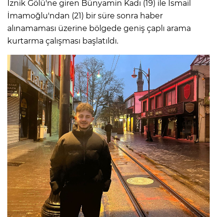
İznik Gölü'ne giren Bünyamin Kadı (19) ile İsmail
İmamoğlu'ndan (21) bir süre sonra haber
alınamaması üzerine bölgede geniş çaplı arama
kurtarma çalışması başlatıldı.