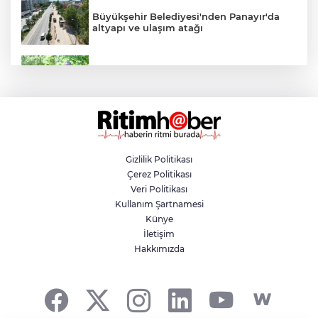
Büyükşehir Belediyesi'nden Panayır'da
altyapı ve ulaşım atağı
Kestel Aile Parkı yeni yüzüne kavuşuyor
Nilüfer'de yaya ve engelli yolları için
kapsamlı denetim
Gizlilik Politikası
Çerez Politikası
Yazın en avantajlı alışverişi Özhan
Veri Politikası
Market'te
Kullanım Şartnamesi
Künye
İletişim
Yıldırım'da yaz tatili sporla geçiyor
Hakkımızda