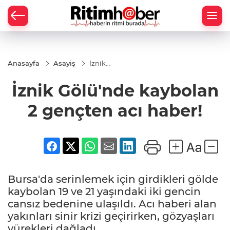
Anasayfa
Asayiş
İznik
Gölü'nde
kaybolan
İznik Gölü'nde kaybolan
2
gençten
acı
2 gençten acı haber!
haber!
Bursa'da serinlemek için girdikleri gölde
kaybolan 19 ve 21 yaşındaki iki gencin
cansız bedenine ulaşıldı. Acı haberi alan
yakınları sinir krizi geçirirken, gözyaşları
yürekleri dağladı.