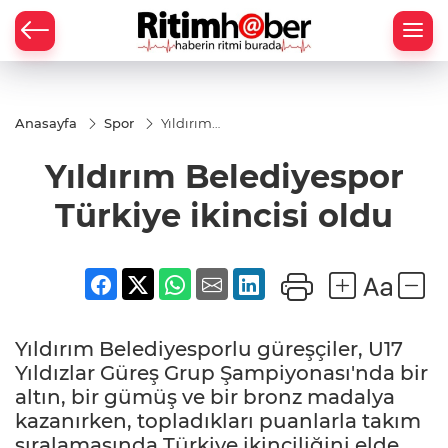
Anasayfa
Spor
Yıldırım
Belediyespor
Türkiye
Yıldırım Belediyespor
ikincisi oldu
Türkiye ikincisi oldu
Yıldırım Belediyesporlu güreşçiler, U17
Yıldızlar Güreş Grup Şampiyonası'nda bir
altın, bir gümüş ve bir bronz madalya
kazanırken, topladıkları puanlarla takım
sıralamasında Türkiye ikinciliğini elde