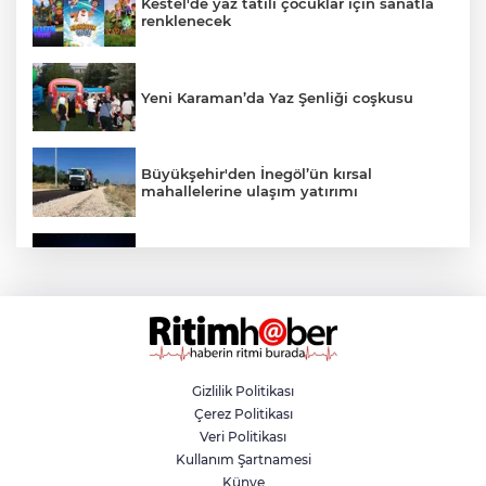
Kestel'de yaz tatili çocuklar için sanatla
renklenecek
Yeni Karaman’da Yaz Şenliği coşkusu
Büyükşehir'den İnegöl’ün kırsal
mahallelerine ulaşım yatırımı
Bursa’dan Türkiye Yüzyılı’na dev sanayi
projesi
Aslı Hünel’den Bursa Festivali’nde
unutulmaz gece
Gizlilik Politikası
Çerez Politikası
Osmangazi Belediyesi istihdama köprü
Veri Politikası
olmayı sürdürüyor
Kullanım Şartnamesi
Künye