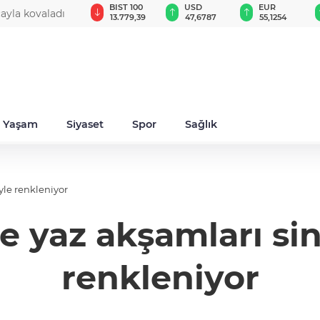
GAU/TRY
BIST 100
USD
EUR
cayla kovaladı
6.660,55
13.779,39
47,6787
55,1254
Yaşam
Siyaset
Spor
Sağlık
le renkleniyor
 yaz akşamları si
renkleniyor