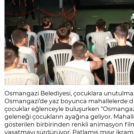
Osmangazi Belediyesi, çocuklara unutulma
Osmangazi’de yaz boyunca mahallelerde düze
çocuklar eğlenceyle buluşurken "Osmangazi'
geleneği çocukların ayağına geliyor. Maha
gösterilen birbirinden renkli animasyon fil
yaşatmayı sürdürüyor. Patlamış mısır ikramı 