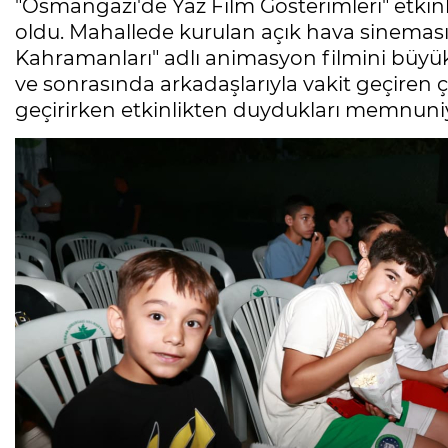
"Osmangazi'de Yaz Film Gösterimleri" etkin
oldu. Mahallede kurulan açık hava sineması
Kahramanları" adlı animasyon filmini büyük b
ve sonrasında arkadaşlarıyla vakit geçiren 
geçirirken etkinlikten duydukları memnuniye