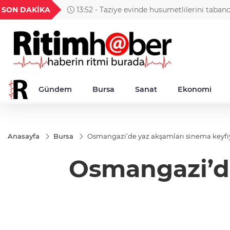
GEL
TND
BGN
VND
SON DAKİKA
13:52 - Taziye evinde husumetlilerini taban
49
18,2677
16,3788
27,9743
0,0018
Gündem
Bursa
Sanat
Ekonomi
Anasayfa
Bursa
Osmangazi’de yaz akşamları sinema keyfiy
Osmangazi’de