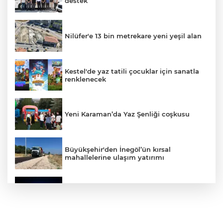
destek
Nilüfer'e 13 bin metrekare yeni yeşil alan
Kestel'de yaz tatili çocuklar için sanatla
renklenecek
Yeni Karaman’da Yaz Şenliği coşkusu
Büyükşehir'den İnegöl’ün kırsal
mahallelerine ulaşım yatırımı
Bursa’dan Türkiye Yüzyılı’na dev sanayi
projesi