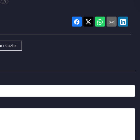
4:20
rı Gizle