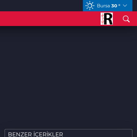
Bursa
30 °
GBP
64,4302
%0,41
CHF
59,0808
%0,88
BENZER İÇERİKLER