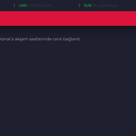
USD
47,7018
%0,17
EUR
55,2283
%0,40
anal'a akşam saatlerinde canlı bağlantı