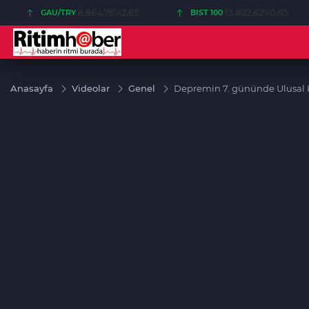
GAU/TRY
6.664,76
%2,65
BIST 100
13.802,62
%0,03
Anasayfa
Videolar
Genel
Depremin 7. gününde Ulusal K