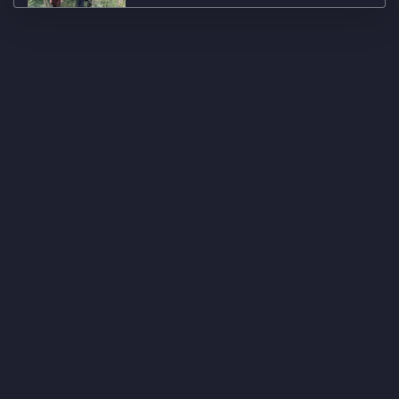
Rusya'da kayıp helikopterin enkazı
bulundu
70 yaşında YKS'den 220 puan aldı,
tercih yapmadı
Cankılıç depremin 8. gününde
yaşananları Ulusal Kanal’da
değerlendirdi
Depremin 7. gününde Ulusal Kanal'a
akşam saatlerinde canlı bağlantı
Cankılıç depremin 7. gününde
yaşananları Ulusal Kanal’da
değerlendirdi