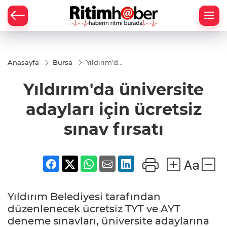
Anasayfa
Bursa
Yıldırım'da
üniversite
adayları
Yıldırım'da üniversite
için
ücretsiz
sınav
adayları için ücretsiz
fırsatı
sınav fırsatı
Yıldırım Belediyesi tarafından
düzenlenecek ücretsiz TYT ve AYT
deneme sınavları, üniversite adaylarına