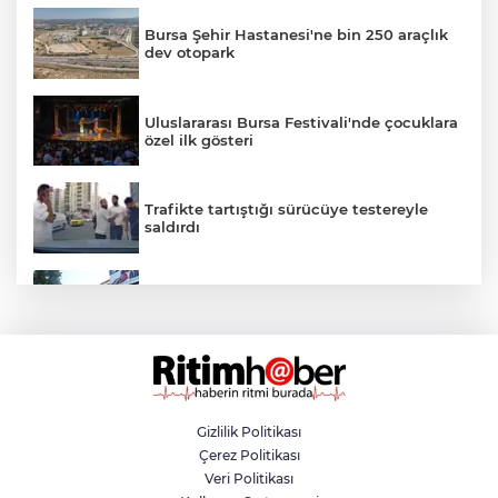
Bursa Şehir Hastanesi'ne bin 250 araçlık
dev otopark
Uluslararası Bursa Festivali'nde çocuklara
özel ilk gösteri
Trafikte tartıştığı sürücüye testereyle
saldırdı
Nilüfer'de yaya ve engelli yolları için
kapsamlı denetim
Bursa'da feci kaza! Motosikletli duvara
çarparak can verdi
Gizlilik Politikası
Çerez Politikası
Komşusunu silahla vurarak öldürdü! Evini
Veri Politikası
ve aracını ateşe verdi