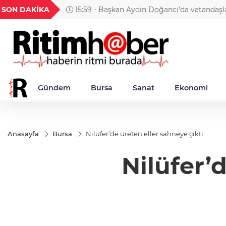
GEL
TND
BGN
VND
SON DAKİKA
15:59 - Başkan Aydın Doğancı’da vatandaşlar
54
18,1952
16,2446
28,0626
0,0018
dinledi
Gündem
Bursa
Sanat
Ekonomi
Anasayfa
Bursa
Nilüfer’de üreten eller sahneye çıktı
Nilüfer’