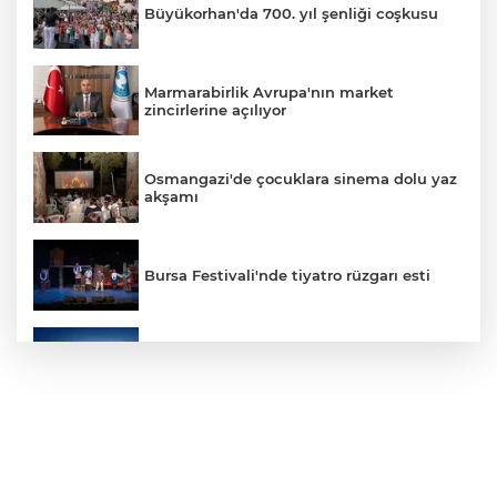
Büyükorhan'da 700. yıl şenliği coşkusu
Marmarabirlik Avrupa'nın market
zincirlerine açılıyor
Osmangazi'de çocuklara sinema dolu yaz
akşamı
Bursa Festivali'nde tiyatro rüzgarı esti
UİB Temmuz ayında 3,9 milyar dolarlık
ihracata ulaştı
Yıldırım’da yeni imar yolları için ilk
kazma vuruldu