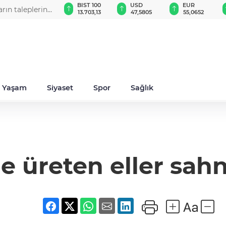
GAU/TRY
BIST 100
USD
EUR
ın taleplerini
6.523,53
13.703,13
47,5805
55,0652
Yaşam
Siyaset
Spor
Sağlık
de üreten eller sahn