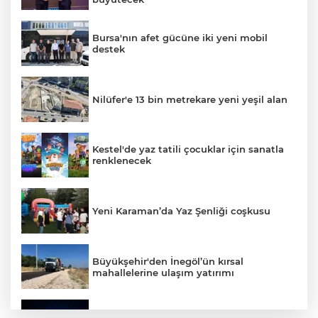
Bursa'nın afet gücüne iki yeni mobil
destek
Nilüfer'e 13 bin metrekare yeni yeşil alan
Kestel'de yaz tatili çocuklar için sanatla
renklenecek
Yeni Karaman’da Yaz Şenliği coşkusu
Büyükşehir'den İnegöl’ün kırsal
mahallelerine ulaşım yatırımı
Bursa’dan Türkiye Yüzyılı’na dev sanayi