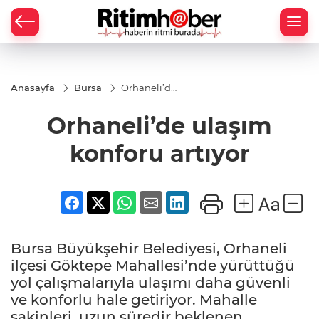
Anasayfa
Bursa
Orhaneli’de
ulaşım
konforu
Orhaneli’de ulaşım
artıyor
konforu artıyor
Bursa Büyükşehir Belediyesi, Orhaneli
ilçesi Göktepe Mahallesi’nde yürüttüğü
yol çalışmalarıyla ulaşımı daha güvenli
ve konforlu hale getiriyor. Mahalle
sakinleri, uzun süredir beklenen