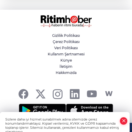
projesi
Aslı Hünel’den Bursa Festivali’nde
unutulmaz gece
Gizlilik Politikası
Çerez Politikası
Osmangazi Belediyesi istihdama köprü
Veri Politikası
olmayı sürdürüyor
Kullanım Şartnamesi
Künye
İletişim
Yıldırım’da çocuklar yazı bilim ve sanatla
Hakkımızda
değerlendiriyor
Sizlere daha iyi hizmet sunabilmek adına sitemizde çerez
konumlandırmaktayız. Kişisel verileriniz, KVKK ve GDPR kapsamında
HABER YAZILIMI
ve TURKTICARET.NET projesidir Copyright© 2006-
toplanıp işlenir. Sitemizi kullanarak, çerezleri kullanmamızı kabul etmiş
olacaksınız.