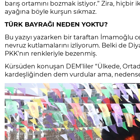
barış ortamını bozmak istiyor.” Zira, hiçbi
ayağına böyle kurşun sıkmaz.
TÜRK BAYRAĞI NEDEN YOKTU?
Bu yazıyı yazarken bir taraftan İmamoğlu c
nevruz kutlamalarını izliyorum. Belki de D
PKK’nın renkleriyle bezenmiş.
Kürsüden konuşan DEM’liler “Ülkede, Ortado
kardeşliğinden dem vurdular ama, nedense 