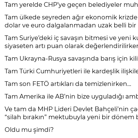
Tam yerelde CHP’ye geçen belediyeler muha
Tam ülkede seyreden ağır ekonomik krizde s
dolar ve euro dalgalanmadan uzak belli bir
Tam Suriye’deki iç savaşın bitmesi ve yeni kur
siyaseten artı puan olarak değerlendirilirk
Tam Ukrayna-Rusya savaşında barış için ki
Tam Türki Cumhuriyetleri ile kardeşlik ilişk
Tam son FETÖ artıkları da temizlenirken…
Tam Amerika ile AB’nin bize uyguladığı amb
Ve tam da MHP Lideri Devlet Bahçeli’nin çağr
“silah bırakın” mektubuyla yeni bir dönem
Oldu mu şimdi?