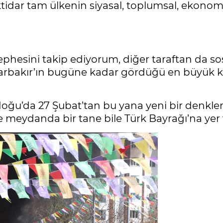
r iktidar tam ülkenin siyasal, toplumsal, eko
ephesini takip ediyorum, diğer taraftan da s
iyarbakır’ın bugüne kadar gördüğü en büyük 
ğu’da 27 Şubat’tan bu yana yeni bir denklem 
meydanda bir tane bile Türk Bayrağı’na yer 