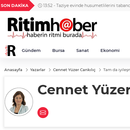
GEL
TND
BGN
VND
SON DAKİKA
13:52 - Taziye evinde husumetlilerini taban
49
18,2677
16,3788
27,9743
0,0018
Gündem
Bursa
Sanat
Ekonomi
Anasayfa
Yazarlar
Cennet Yüzer Cankılıç
Tam da iyileş
Cennet Yüzer