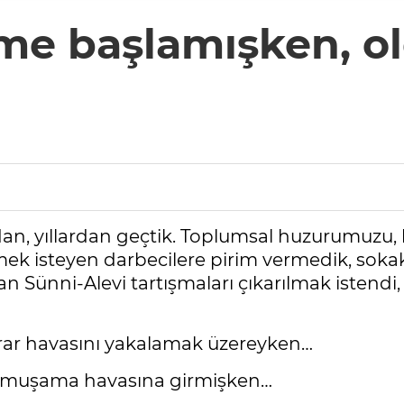
şme başlamışken, o
rdan, yıllardan geçtik. Toplumsal huzurumuzu, 
mek isteyen darbecilere pirim vermedik, soka
lan Sünni-Alevi tartışmaları çıkarılmak istend
krar havasını yakalamak üzereyken…
 yumuşama havasına girmişken…