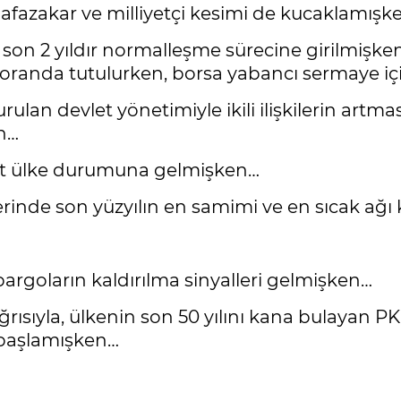
fazakar ve milliyetçi kesimi de kucaklamışk
on 2 yıldır normalleşme sürecine girilmişken
 oranda tutulurken, borsa yabancı sermaye i
ulan devlet yönetimiyle ikili ilişkilerin artmas
en…
lit ülke durumuna gelmişken…
ilerinde son yüzyılın en samimi ve en sıcak a
argoların kaldırılma sinyalleri gelmişken…
ısıyla, ülkenin son 50 yılını kana bulayan PKK
 başlamışken…