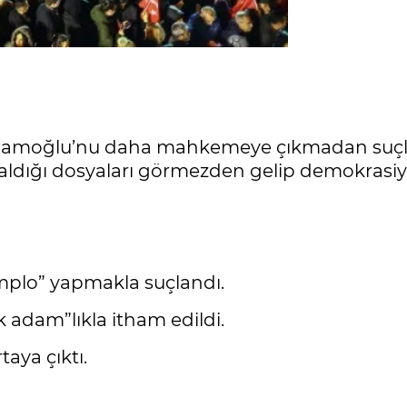
İmamoğlu’nu daha mahkemeye çıkmadan suçlu 
er aldığı dosyaları görmezden gelip demokrasiy
omplo” yapmakla suçlandı.
adam”lıkla itham edildi.
aya çıktı.