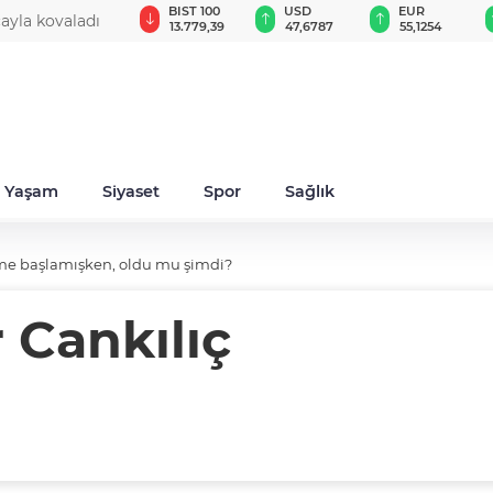
GAU/TRY
BIST 100
USD
EUR
cayla kovaladı
6.660,55
13.779,39
47,6787
55,1254
Yaşam
Siyaset
Spor
Sağlık
me başlamışken, oldu mu şimdi?
 Cankılıç