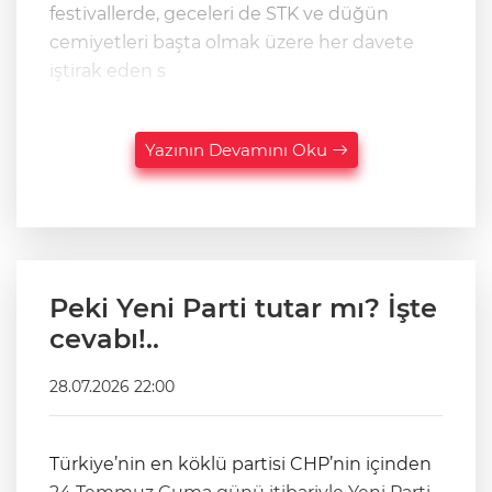
festivallerde, geceleri de STK ve düğün
cemiyetleri başta olmak üzere her davete
iştirak eden s
Yazının Devamını Oku
Peki Yeni Parti tutar mı? İşte
cevabı!..
28.07.2026 22:00
Türkiye’nin en köklü partisi CHP’nin içinden