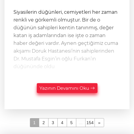
Siyasilerin düğünleri, cemiyetleri her zaman
renkli ve görkemli olmuştur. Bir de o
düğünün sahipleri kentin tanınmış, değer
katan iş adamlarından ise işte o zaman
haber değeri vardır. Aynen geçtiğimiz cuma
akşamı Doruk Hastanesi’nin sahiplerinden
Dr. Mustafa Esgin’in oğlu Furkan’ın
düğününde oldu
Yazının Devamını Oku
1
2
3
4
5
...
154
»