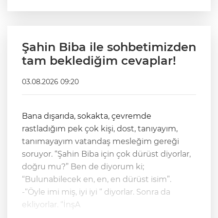
Şahin Biba ile sohbetimizden
tam beklediğim cevaplar!
03.08.2026 09:20
Bana dışarıda, sokakta, çevremde
rastladığım pek çok kişi, dost, tanıyayım,
tanımayayım vatandaş mesleğim gereği
soruyor. “Şahin Biba için çok dürüst diyorlar,
doğru mu?” Ben de diyorum ki;
“Bulunabilecek en, en, en dürüst isim”.
-“Öyle imi miş, iyi iyi “ diyorlar. Sonra da
ekliyorlar. “İnşA