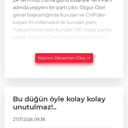
24 Temmuz Cuma günü itibariyle Yeni Parti
adında yepyeni bir parti çıktı. Özgür Özel
genel başkanlığında kurulan ve CHP’den
kopan 91 milletvekili ile kurulan parti,
Türkiye’nin en son kurulan 190. siyasi partisi
olarak Yargıtay Cumhuriyet Başsavcılığı’n
Yazının Devamını Oku
Bu düğün öyle kolay kolay
unutulmaz!..
27.07.2026 09:38