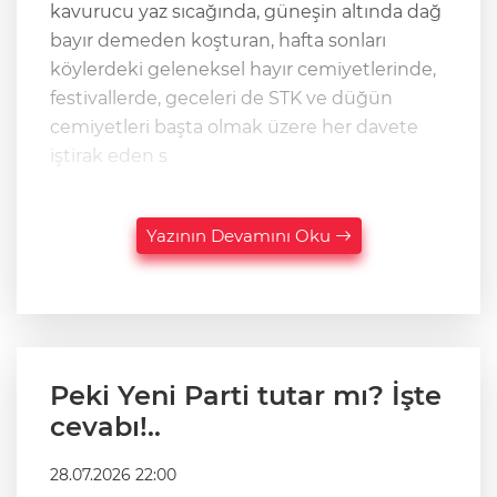
kavurucu yaz sıcağında, güneşin altında dağ
bayır demeden koşturan, hafta sonları
köylerdeki geleneksel hayır cemiyetlerinde,
festivallerde, geceleri de STK ve düğün
cemiyetleri başta olmak üzere her davete
iştirak eden s
Yazının Devamını Oku
Peki Yeni Parti tutar mı? İşte
cevabı!..
28.07.2026 22:00