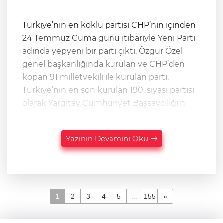
Türkiye’nin en köklü partisi CHP’nin içinden
24 Temmuz Cuma günü itibariyle Yeni Parti
adında yepyeni bir parti çıktı. Özgür Özel
genel başkanlığında kurulan ve CHP’den
kopan 91 milletvekili ile kurulan parti,
Türkiye’nin en son kurulan 190. siyasi partisi
olarak Yargıtay Cumhuriyet Başsavcılığı’n
Yazının Devamını Oku
1
2
3
4
5
...
155
»