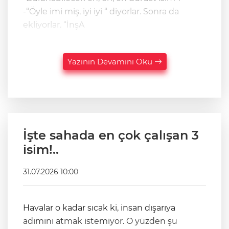
-“Öyle imi miş, iyi iyi “ diyorlar. Sonra da
ekliyorlar. “İnşA
Yazının Devamını Oku
İşte sahada en çok çalışan 3
isim!..
31.07.2026 10:00
Havalar o kadar sıcak ki, insan dışarıya
adımını atmak istemiyor. O yüzden şu