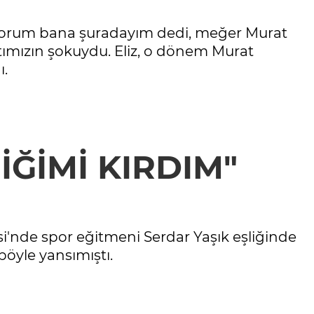
yorum bana şuradayım dedi, meğer Murat
atımızın şokuydu. Eliz, o dönem Murat
ı.
ĞİMİ KIRDIM"
nde spor eğitmeni Serdar Yaşık eşliğinde
böyle yansımıştı.