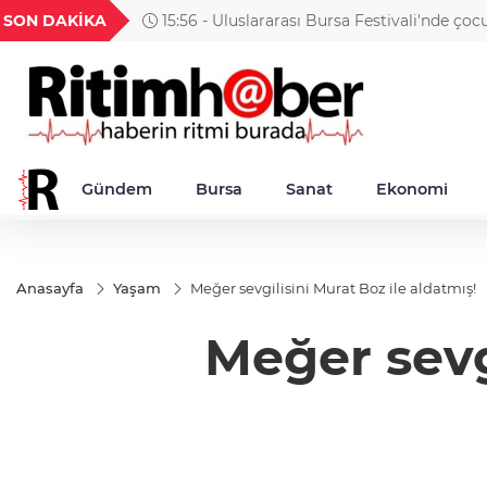
GEL
TND
BGN
VND
SON DAKİKA
15:56 - Uluslararası Bursa Festivali'nde çocu
38
18,2257
16,2552
28,0626
0,0018
gösteri
Gündem
Bursa
Sanat
Ekonomi
Anasayfa
Yaşam
Meğer sevgilisini Murat Boz ile aldatmış!
Meğer sevgi