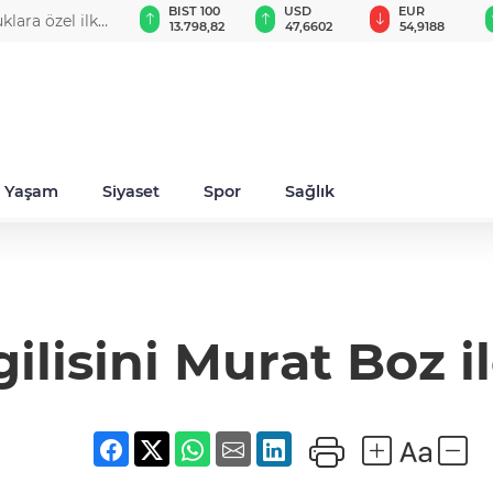
GAU/TRY
BIST 100
USD
EUR
klara özel ilk
6.513,09
13.798,82
47,6602
54,9188
Yaşam
Siyaset
Spor
Sağlık
lisini Murat Boz i