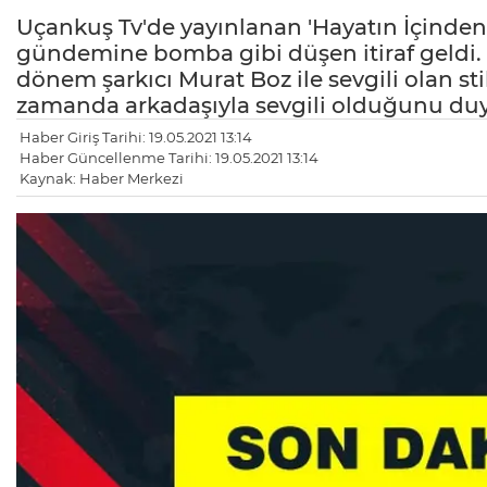
Uçankuş Tv'de yayınlanan 'Hayatın İçind
gündemine bomba gibi düşen itiraf geldi.
dönem şarkıcı Murat Boz ile sevgili olan s
zamanda arkadaşıyla sevgili olduğunu du
Haber Giriş Tarihi: 19.05.2021 13:14
Haber Güncellenme Tarihi: 19.05.2021 13:14
Kaynak: Haber Merkezi