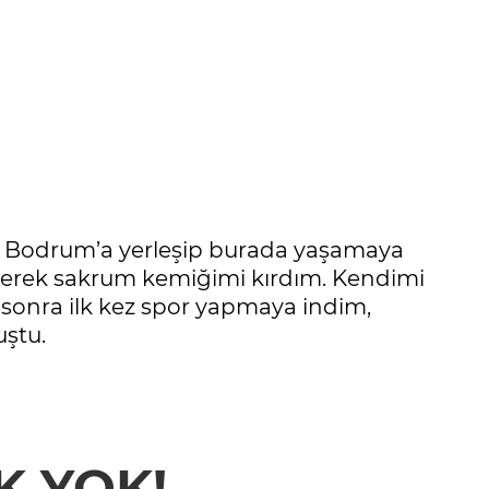
r Bodrum’a yerleşip burada yaşamaya
üşerek sakrum kemiğimi kırdım. Kendimi
sonra ilk kez spor yapmaya indim,
ştu.
K YOK!