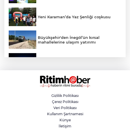
Yeni Karaman’da Yaz Şenliği coşkusu
Büyükşehir'den İnegöl’ün kırsal
mahallelerine ulaşım yatırımı
Bursa’dan Türkiye Yüzyılı’na dev sanayi
projesi
Aslı Hünel’den Bursa Festivali’nde
unutulmaz gece
Gizlilik Politikası
Çerez Politikası
Osmangazi Belediyesi istihdama köprü
Veri Politikası
olmayı sürdürüyor
Kullanım Şartnamesi
Künye
İletişim
Yıldırım’da çocuklar yazı bilim ve sanatla