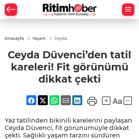
Anasayfa
Yaşam
Ceyda
Düvenci’den
tatil kareleri!
Ceyda Düvenci’den tatil
Fit
görünümü
dikkat çekti
kareleri! Fit görünümü
dikkat çekti
Yaz tatilinden bikinili karelerini paylaşan
Ceyda Düvenci, fit görünümüyle dikkat
çekti. Sağlıklı yaşam tarzını sürdüren