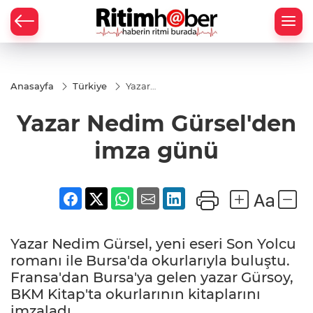
Anasayfa
Türkiye
Yazar
Nedim
Gürsel'den
Yazar Nedim Gürsel'den
imza
günü
imza günü
Yazar Nedim Gürsel, yeni eseri Son Yolcu
romanı ile Bursa'da okurlarıyla buluştu.
Fransa'dan Bursa'ya gelen yazar Gürsoy,
BKM Kitap'ta okurlarının kitaplarını
imzaladı.