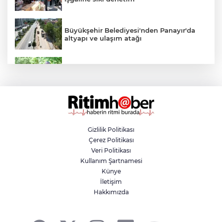
Büyükşehir Belediyesi'nden Panayır'da
altyapı ve ulaşım atağı
Kestel Aile Parkı yeni yüzüne kavuşuyor
Nilüfer'de yaya ve engelli yolları için
kapsamlı denetim
Gizlilik Politikası
Çerez Politikası
Yazın en avantajlı alışverişi Özhan
Veri Politikası
Market'te
Kullanım Şartnamesi
Künye
İletişim
Yıldırım'da yaz tatili sporla geçiyor
Hakkımızda