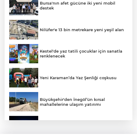
Bursa'nın afet gücüne iki yeni mobil
destek
Nilüfer'e 13 bin metrekare yeni yeşil alan
Kestel'de yaz tatili çocuklar için sanatla
renklenecek
Yeni Karaman’da Yaz Şenliği coşkusu
Büyükşehir'den İnegöl’ün kırsal
mahallelerine ulaşım yatırımı
Bursa’dan Türkiye Yüzyılı’na dev sanayi
projesi