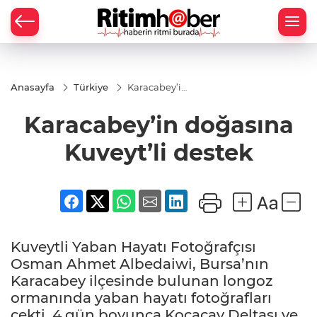
Anasayfa
Türkiye
Karacabey’in
doğasına
Kuveyt’li
Karacabey’in doğasına
destek
Kuveyt’li destek
Kuveytli Yaban Hayatı Fotoğrafçısı
Osman Ahmet Albedaiwi, Bursa’nın
Karacabey ilçesinde bulunan longoz
ormanında yaban hayatı fotoğrafları
çekti. 4 gün boyunca Kocaçay Deltası ve