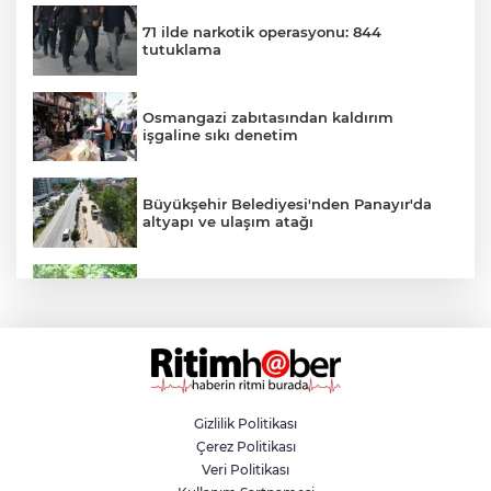
71 ilde narkotik operasyonu: 844
tutuklama
Osmangazi zabıtasından kaldırım
işgaline sıkı denetim
Büyükşehir Belediyesi'nden Panayır'da
altyapı ve ulaşım atağı
Kestel Aile Parkı yeni yüzüne kavuşuyor
Nilüfer'de yaya ve engelli yolları için
kapsamlı denetim
Gizlilik Politikası
Çerez Politikası
Yazın en avantajlı alışverişi Özhan
Veri Politikası
Market'te