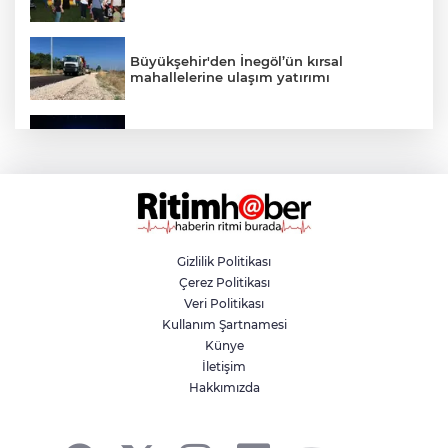
Büyükşehir'den İnegöl’ün kırsal
mahallelerine ulaşım yatırımı
Bursa’dan Türkiye Yüzyılı’na dev sanayi
projesi
Aslı Hünel’den Bursa Festivali’nde
unutulmaz gece
Gizlilik Politikası
Çerez Politikası
Osmangazi Belediyesi istihdama köprü
Veri Politikası
olmayı sürdürüyor
Kullanım Şartnamesi
Künye
İletişim
Yıldırım’da çocuklar yazı bilim ve sanatla
Hakkımızda
değerlendiriyor