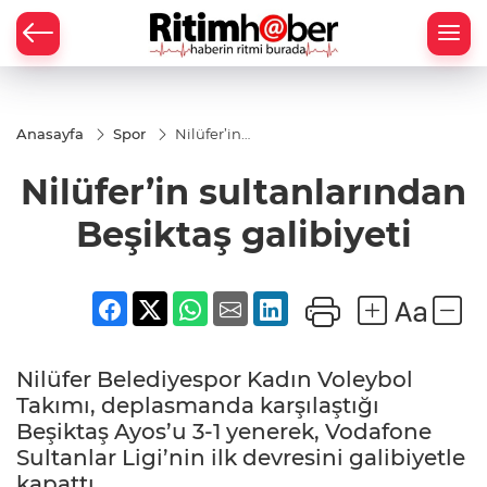
Anasayfa
Spor
Nilüfer’in
sultanlarından
Beşiktaş
Nilüfer’in sultanlarından
galibiyeti
Beşiktaş galibiyeti
Nilüfer Belediyespor Kadın Voleybol
Takımı, deplasmanda karşılaştığı
Beşiktaş Ayos’u 3-1 yenerek, Vodafone
Sultanlar Ligi’nin ilk devresini galibiyetle
kapattı.