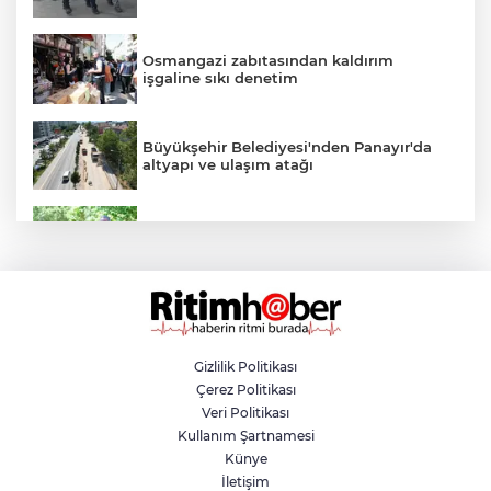
Osmangazi zabıtasından kaldırım
işgaline sıkı denetim
Büyükşehir Belediyesi'nden Panayır'da
altyapı ve ulaşım atağı
Kestel Aile Parkı yeni yüzüne kavuşuyor
Nilüfer'de yaya ve engelli yolları için
kapsamlı denetim
Gizlilik Politikası
Çerez Politikası
Yazın en avantajlı alışverişi Özhan
Veri Politikası
Market'te
Kullanım Şartnamesi
Künye
İletişim