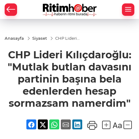
Anasayfa
Siyaset
CHP Lideri
Kılıçdaroğlu:
"Mutlak
CHP Lideri Kılıçdaroğlu:
butlan
davasını
partinin
"Mutlak butlan davasını
başına bela
edenlerden
partinin başına bela
hesap
sormazsam
edenlerden hesap
namerdim"
sormazsam namerdim"