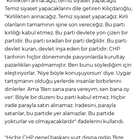
"Kirlilikten arınacağız, temiz siyaset yapacağız"
Temiz siyaset yapacaklarını dile getiren Kılıçdaroğlu,
"Kirlilikten arınacağız. Temiz siyaset yapacağız. Kirli
olanların tamamının işine son vereceğiz. Bu parti
kirliliği kabul etmez. Bu parti devlete yön çizen bir
partidir. Bu parti sıradan bir parti değildir. Bu parti
devlet kuran, devlet inşa eden bir partidir. CHP
tarihinin hiçbir döneminde pavyonlarda kurultay
pazarlıkları yapılmamıştır. Ben bunu söylediğim için
eleştiriyorlar. ‘Niye böyle konuşuyorsun' diye. Uygar
tartışmanın olduğu yerlerde insanlar birbirlerini
dinlerler. Ama ‘Ben sana para vereyim, sen bana oy
ver'. Böyle bir düzeni bu parti kabul etmez. Hiçbir
irade parayla satın alınamaz. İradesini, parayla
satanlar, bu partide yer alamazlar. Bu partide
yokturlar ve olmayacaklardır" ifadelerini kullandı.
"Hiçbir CHP genel başkanı yurt dışına gidip ‘Bize