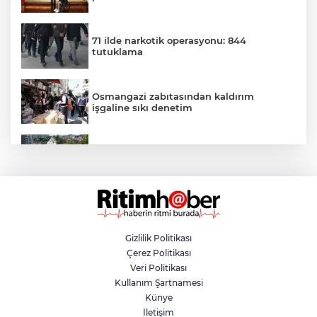
71 ilde narkotik operasyonu: 844
tutuklama
Osmangazi zabıtasından kaldırım
işgaline sıkı denetim
Büyükşehir Belediyesi'nden Panayır'da
altyapı ve ulaşım atağı
Kestel Aile Parkı yeni yüzüne kavuşuyor
Gizlilik Politikası
Çerez Politikası
Trafikte tartıştığı sürücüye testereyle
Veri Politikası
saldırdı
Kullanım Şartnamesi
Künye
İletişim