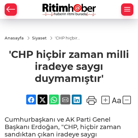
Anasayfa
Siyaset
'CHP hiçbir
zaman milli
iradeye saygı
'CHP hiçbir zaman milli
duymamıştır'
iradeye saygı
duymamıştır'
Cumhurbaşkanı ve AK Parti Genel
Başkanı Erdoğan, "CHP, hiçbir zaman
sandıktan çıkan iradeye saygı