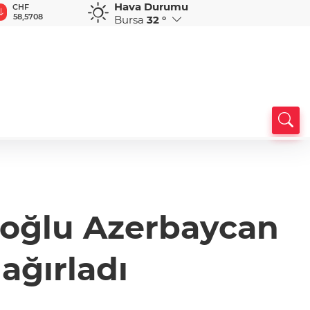
Hava Durumu
CHF
CAD
RUB
AED
A
samlı
58,5708
33,9338
0,5831
12,9558
3
Bursa
32 °
lioğlu Azerbaycan
ağırladı