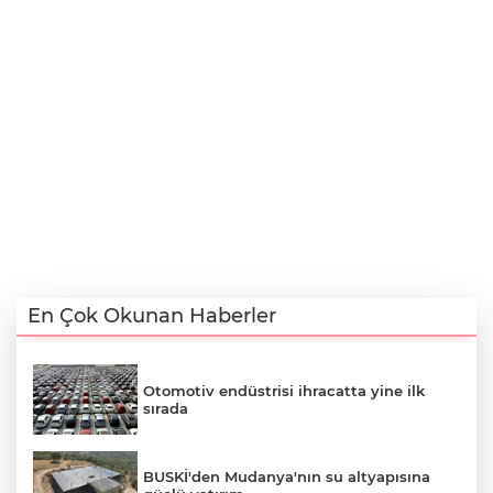
En Çok Okunan Haberler
Otomotiv endüstrisi ihracatta yine ilk
sırada
BUSKİ'den Mudanya'nın su altyapısına