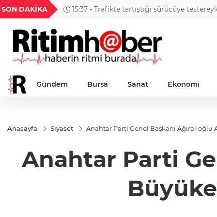
TND
BGN
VND
GAU/TRY
SON DAKİKA
984
16,2308
28,0626
0,0018
6.490,30
Gündem
Bursa
Sanat
Ekonomi
Anasayfa
Siyaset
Anahtar Parti Genel Başkanı Ağıralioğl
Anahtar Parti Ge
Büyükel