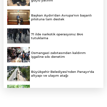
güçlü yatırım
Başkan Aydın'dan Avrupa'nın başarılı
pilotuna tam destek
71 ilde narkotik operasyonu: 844
tutuklama
Osmangazi zabıtasından kaldırım
işgaline sıkı denetim
Büyükşehir Belediyesi'nden Panayır'da
altyapı ve ulaşım atağı
Kestel Aile Parkı yeni yüzüne kavuşuyor