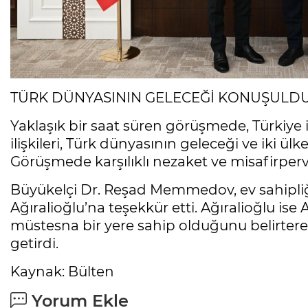
TÜRK DÜNYASININ GELECEĞİ KONUŞULD
Yaklaşık bir saat süren görüşmede, Türkiye 
ilişkileri, Türk dünyasının geleceği ve iki ül
Görüşmede karşılıklı nezaket ve misafirperve
Büyükelçi Dr. Reşad Memmedov, ev sahipliğ
Ağıralioğlu’na teşekkür etti. Ağıralioğlu is
müstesna bir yere sahip olduğunu belirter
getirdi.
Kaynak: Bülten
Yorum Ekle