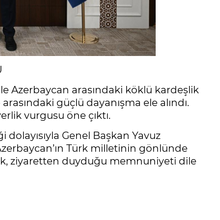
U
ile Azerbaycan arasındaki köklü kardeşlik
ke arasındaki güçlü dayanışma ele alındı.
rlik vurgusu öne çıktı.
i dolayısıyla Genel Başkan Yavuz
e Azerbaycan’ın Türk milletinin gönlünde
ek, ziyaretten duyduğu memnuniyeti dile