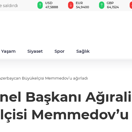
BIST 100
USD
EUR
GBP
15:12 - Nilüfer'de yaya ve engelli yolları için kap
13.798,82
47,5888
54,9400
64,1524
denetim
Yaşam
Siyaset
Spor
Sağlık
u Azerbaycan Büyükelçisi Memmedov’u ağırladı
nel Başkanı Ağıra
çisi Memmedov’u 