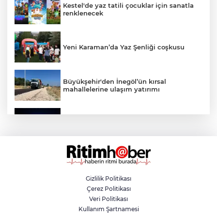
Kestel'de yaz tatili çocuklar için sanatla
renklenecek
Yeni Karaman’da Yaz Şenliği coşkusu
Büyükşehir'den İnegöl’ün kırsal
mahallelerine ulaşım yatırımı
Bursa’dan Türkiye Yüzyılı’na dev sanayi
projesi
Aslı Hünel’den Bursa Festivali’nde
unutulmaz gece
Gizlilik Politikası
Çerez Politikası
Osmangazi Belediyesi istihdama köprü
Veri Politikası
olmayı sürdürüyor
Kullanım Şartnamesi