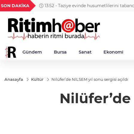
GEL
TND
BGN
VND
SON DAKİKA
13:52 - Taziye evinde husumetlilerini taban
49
18,2677
16,3788
27,9743
0,0018
Gündem
Bursa
Sanat
Ekonomi
Anasayfa
Kültür
Nilüfer’de NİLSEM yıl sonu sergisi açıldı
Nilüfer’de