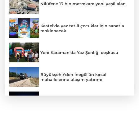
Nilüfer'e 13 bin metrekare yeni yeşil alan
Kestel'de yaz tatili çocuklar için sanatla
renklenecek
Yeni Karaman’da Yaz Şenliği coşkusu
Büyükşehir'den İnegöl’ün kırsal
mahallelerine ulaşım yatırımı
Bursa’dan Türkiye Yüzyılı’na dev sanayi
projesi
Aslı Hünel’den Bursa Festivali’nde
unutulmaz gece