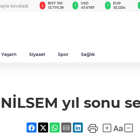
GAU/TRY
BIST 100
USD
EUR
cayla kovaladı
6.660,55
13.779,39
47,6787
55,1254
Yaşam
Siyaset
Spor
Sağlık
 NİLSEM yıl sonu ser