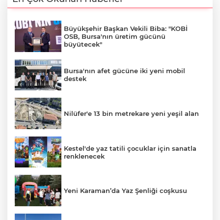
Büyükşehir Başkan Vekili Biba: "KOBİ
OSB, Bursa'nın üretim gücünü
büyütecek"
Bursa'nın afet gücüne iki yeni mobil
destek
Nilüfer'e 13 bin metrekare yeni yeşil alan
Kestel'de yaz tatili çocuklar için sanatla
renklenecek
Yeni Karaman’da Yaz Şenliği coşkusu