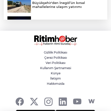
Büyükşehir'den İnegöl’ün kırsal
mahallelerine ulaşım yatırımı
Bursa’dan Türkiye Yüzyılı’na dev sanayi
projesi
Aslı Hünel’den Bursa Festivali’nde
unutulmaz gece
Gizlilik Politikası
Çerez Politikası
Osmangazi Belediyesi istihdama köprü
Veri Politikası
olmayı sürdürüyor
Kullanım Şartnamesi
Künye
İletişim
Yıldırım’da çocuklar yazı bilim ve sanatla
Hakkımızda
değerlendiriyor