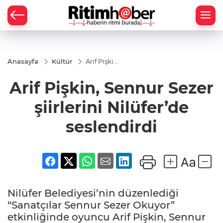
Anasayfa
Kültür
Arif Pişkin,
Sennur
Sezer
Arif Pişkin, Sennur Sezer
şiirlerini
Nilüfer’de
seslendirdi
şiirlerini Nilüfer’de
seslendirdi
Nilüfer Belediyesi’nin düzenlediği
“Sanatçılar Sennur Sezer Okuyor”
etkinliğinde oyuncu Arif Pişkin, Sennur