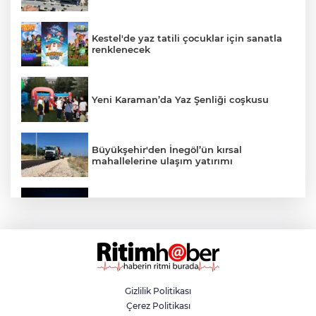
Kestel'de yaz tatili çocuklar için sanatla
renklenecek
Yeni Karaman’da Yaz Şenliği coşkusu
Büyükşehir'den İnegöl’ün kırsal
mahallelerine ulaşım yatırımı
Bursa’dan Türkiye Yüzyılı’na dev sanayi
projesi
Aslı Hünel’den Bursa Festivali’nde
unutulmaz gece
Gizlilik Politikası
Çerez Politikası
Osmangazi Belediyesi istihdama köprü