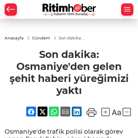
Anasayfa
Gündem
Son dakika:
Osmaniye'den
gelen şehit
Son dakika:
haberi
yüreğimizi
yaktı
Osmaniye'den gelen
şehit haberi yüreğimizi
yaktı
Osmaniye'de trafik polisi olarak görev