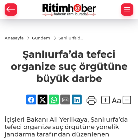
Anasayfa
Gündem
Şanlıurfa’da
tefeci
organize
Şanlıurfa’da tefeci
suç
örgütüne
büyük
organize suç örgütüne
darbe
büyük darbe
İçişleri Bakanı Ali Yerlikaya, Şanlıurfa’da
tefeci organize suç örgütüne yönelik
jandarma tarafından düzenlenen