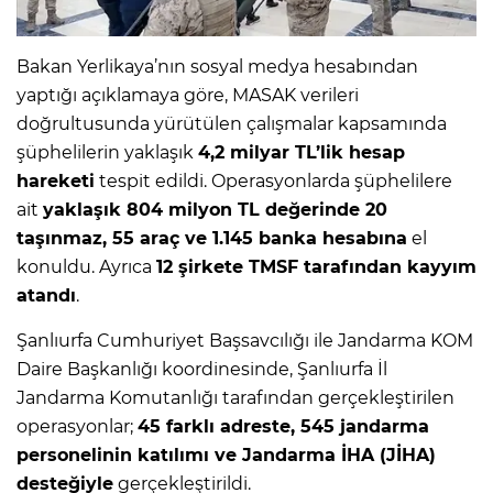
Bakan Yerlikaya’nın sosyal medya hesabından
yaptığı açıklamaya göre, MASAK verileri
doğrultusunda yürütülen çalışmalar kapsamında
şüphelilerin yaklaşık
4,2 milyar TL’lik hesap
hareketi
tespit edildi. Operasyonlarda şüphelilere
ait
yaklaşık 804 milyon TL değerinde 20
taşınmaz, 55 araç ve 1.145 banka hesabına
el
konuldu. Ayrıca
12 şirkete TMSF tarafından kayyım
atandı
.
Şanlıurfa Cumhuriyet Başsavcılığı ile Jandarma KOM
Daire Başkanlığı koordinesinde, Şanlıurfa İl
Jandarma Komutanlığı tarafından gerçekleştirilen
operasyonlar;
45 farklı adreste, 545 jandarma
personelinin katılımı ve Jandarma İHA (JİHA)
desteğiyle
gerçekleştirildi.