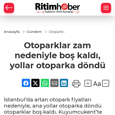
Anasayfa
Gündem
Otoparklar
zam
nedeniyle
Otoparklar zam
boş kaldı,
yollar
otoparka
nedeniyle boş kaldı,
döndü
yollar otoparka döndü
İstanbul’da artan otopark fiyatları
nedeniyle, ana yollar otoparka döndü
otoparklar boş kaldı. Kuyumcukent’te