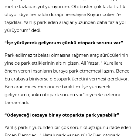
metre fazladan yol yürüyorum. Otobüsler çok fazla trafik
oluyor diye herhalde durağı neredeyse Kuyumcukent’e
taşıdılar. Yanlış park eden araçlar yüzünden daha fazla yol
yürüyorum” dedi.
“İşe yürüyerek geliyorum çünkü otopark sorunu var”
Park edilmez tabelası olmasına rağmen araç sürücülerinin
yine de park ettiklerinin altını çizen, Ali Yazar, “ Kurallara
önem veren insanların buraya park etmemesi lazım. Bence
bu arabaya biniyorsa o otopark ücretini vermesi gerekiyor.
Ben aracımı evimin önüne bıraktım. İşe yürüyerek
geliyorum çünkü otopark sorunu var” diyerek sözlerini
tamamladı.
“Ödeyeceği cezaya bir ay otoparkta park yapabilir”
Yanlış parkın yüzünden bir çok sorun oluştuğunu ifade eden
Ercan Damgacı, “ Hatalı park yapan sürücüler, otopark