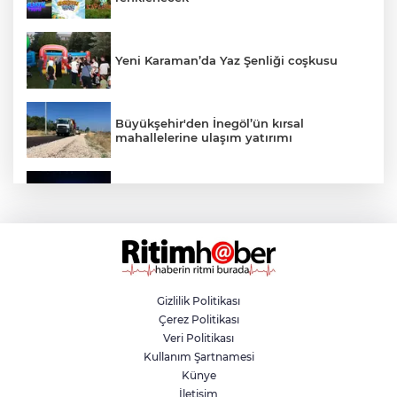
Yeni Karaman’da Yaz Şenliği coşkusu
Büyükşehir'den İnegöl’ün kırsal
mahallelerine ulaşım yatırımı
Bursa’dan Türkiye Yüzyılı’na dev sanayi
projesi
Aslı Hünel’den Bursa Festivali’nde
unutulmaz gece
Gizlilik Politikası
Çerez Politikası
Osmangazi Belediyesi istihdama köprü
Veri Politikası
olmayı sürdürüyor
Kullanım Şartnamesi
Künye
İletişim