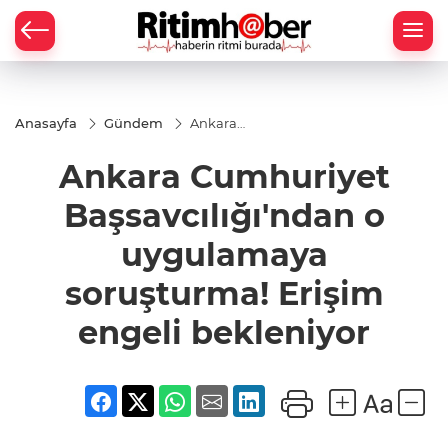
Anasayfa
Gündem
Ankara
Cumhuriyet
Başsavcılığı'ndan
Ankara Cumhuriyet
o uygulamaya
soruşturma!
Erişim engeli
Başsavcılığı'ndan o
bekleniyor
uygulamaya
soruşturma! Erişim
engeli bekleniyor