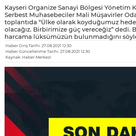
Kayseri Organize Sanayi Bölgesi Yönetim K
Serbest Muhasebeciler Mali Müşavirler O
toplantıda “Ülke olarak koyduğumuz hedefl
olacağız. Birbirimize güç vereceğiz” dedi.
harcama lüksümüzün bulunmadığını söyle
Haber Giriş Tarihi: 27.08.2021 12:30
Haber Güncellenme Tarihi: 27.08.2021 12:30
Kaynak: Haber Merkezi