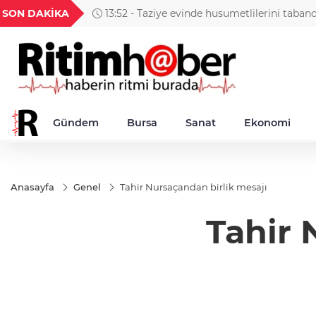
GEL
TND
BGN
VND
SON DAKİKA
13:52 - Taziye evinde husumetlilerini taban
49
18,2677
16,3788
27,9743
0,0018
Gündem
Bursa
Sanat
Ekonomi
Anasayfa
Genel
Tahir Nursaçandan birlik mesajı
Tahir 