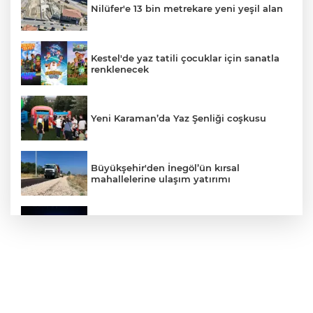
Nilüfer'e 13 bin metrekare yeni yeşil alan
Kestel'de yaz tatili çocuklar için sanatla
renklenecek
Yeni Karaman’da Yaz Şenliği coşkusu
Büyükşehir'den İnegöl’ün kırsal
mahallelerine ulaşım yatırımı
Bursa’dan Türkiye Yüzyılı’na dev sanayi
projesi
Aslı Hünel’den Bursa Festivali’nde
unutulmaz gece