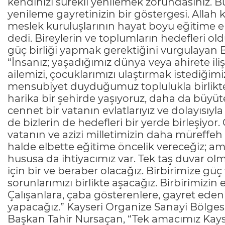
kendinizi sürekli yenilemek zorundasınız. B
yenileme gayretinizin bir göstergesi. Allah k
meslek kuruluşlarının hayat boyu eğitime e
dedi. Bireylerin ve toplumların hedefleri ol
güç birliği yapmak gerektiğini vurgulayan 
“İnsanız; yaşadığımız dünya veya ahirete ili
ailemizi, çocuklarımızı ulaştırmak istediğim
mensubiyet duyduğumuz toplulukla birlikte 
harika bir şehirde yaşıyoruz, daha da büyü
cennet bir vatanın evlatlarıyız ve dolayısıyla
de bizlerin de hedefleri bir yerde birleşiyor
vatanın ve azizi milletimizin daha müreffeh
halde elbette eğitime öncelik vereceğiz; a
hususa da ihtiyacımız var. Tek taş duvar olm
için bir ve beraber olacağız. Birbirimize güç
sorunlarımızı birlikte aşacağız. Birbirimizin
Çalışanlara, çaba gösterenlere, gayret eden
yapacağız.” Kayseri Organize Sanayi Bölge
Başkan Tahir Nursaçan, “Tek amacımız Kayse