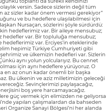
ugünkü toplantı da sürekli kendinizi
olaylık versin. Sadece sizlerin değil tüm
n az sizler kadar önem vermesi gerekiyor”
duğunu ve bu hedeflere ulaşılabilmesi için
Başkan Nursaçan, sözlerini şöyle sürdürdü:
şkin hedeflerimiz var. Bir aileye mensubuz;
iz hedefler var. Bir topluluğa mensubuz;
hedeflerimiz var. Erciyes’in eteklerinde
telim hepimiz Türkiye Cumhuriyeti gibi
 şehrimiz ve ülkemizin hedefleri var. Sizlerin
. Çünkü aynı yolun yolcularıyız. Bu cennet
 olması için aynı hedeflere yürüyoruz. O
ma en az onun kadar önemli bir başka
az. Bu ülkenin ve aziz milletimizin geleceği
 vereceğiz. Sevinçlerimizi paylaşacağız,
 enerjisini boş yere harcamayacağız.
lere güç vermek için elimizden ne geliyorsa
si’nde yapılan çalışmalardan da bahseden
ri Organize Sanayi Bölgesi’ni her alanda