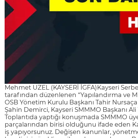
Mehmet UZEL (KAYSERİ İGFA)Kayseri Serbes
tarafından düzenlenen “Yapılandırma ve Mat
OSB Yönetim Kurulu Başkanı Tahir Nursaçan’
Şahin Demirci, Kayseri SMMMO Başkanı Ali Yedi
Toplantıda yaptığı konuşmada SMMMO üye
parçalarından birisi olduğunu ifade eden K
iş yapıyorsunuz. Değişen kanunlar, yönetme