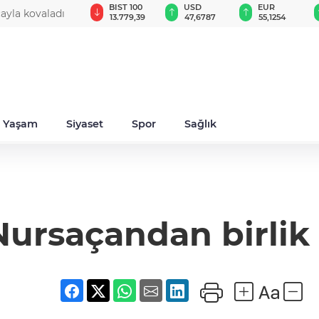
GAU/TRY
BIST 100
USD
EUR
cayla kovaladı
6.660,55
13.779,39
47,6787
55,1254
Yaşam
Siyaset
Spor
Sağlık
Nursaçandan birlik