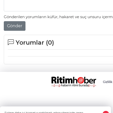
Gönderilen yorumların küfür, hakaret ve suç unsuru içerme
Gönder
Yorumlar (
0
)
Gizlilik
Sizlere daha iyi hizmet sunabilmek adına sitemizde çerez