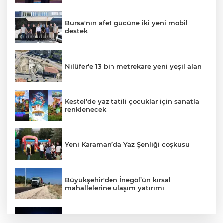
Bursa'nın afet gücüne iki yeni mobil
destek
Nilüfer'e 13 bin metrekare yeni yeşil alan
Kestel'de yaz tatili çocuklar için sanatla
renklenecek
Yeni Karaman’da Yaz Şenliği coşkusu
Büyükşehir'den İnegöl’ün kırsal
mahallelerine ulaşım yatırımı
Bursa’dan Türkiye Yüzyılı’na dev sanayi