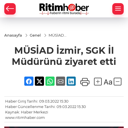
Anasayfa
Genel
MÜSİAD
İzmir, SGK
İl
MÜSİAD İzmir, SGK İl
Müdürünü
ziyaret etti
Müdürünü ziyaret etti
Haber Giriş Tarihi: 09.03.2022 15:30
Haber Güncellenme Tarihi: 09.03.2022 15:30
Kaynak: Haber Merkezi
www.ritimhaber.com