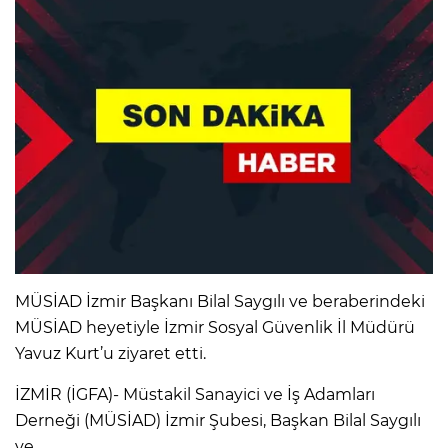
MÜSİAD İzmir Başkanı Bilal Saygılı ve beraberindeki
MÜSİAD heyetiyle İzmir Sosyal Güvenlik İl Müdürü
Yavuz Kurt’u ziyaret etti.
İZMİR (İGFA)- Müstakil Sanayici ve İş Adamları
Derneği (MÜSİAD) İzmir Şubesi, Başkan Bilal Saygılı
ve