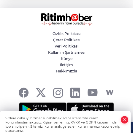
projesi
Aslı Hünel’den Bursa Festivali’nde
unutulmaz gece
Gizlilik Politikası
Çerez Politikası
Osmangazi Belediyesi istihdama köprü
Veri Politikası
olmayı sürdürüyor
Kullanım Şartnamesi
Künye
İletişim
Yıldırım’da çocuklar yazı bilim ve sanatla
Hakkımızda
değerlendiriyor
Sizlere daha iyi hizmet sunabilmek adına sitemizde çerez
konumlandırmaktayız. Kişisel verileriniz, KVKK ve GDPR kapsamında
HABER YAZILIMI
ve TURKTICARET.NET projesidir Copyright© 2006-
toplanıp işlenir. Sitemizi kullanarak, çerezleri kullanmamızı kabul etmiş
olacaksınız.
2026 Tüm hakları saklıdır.