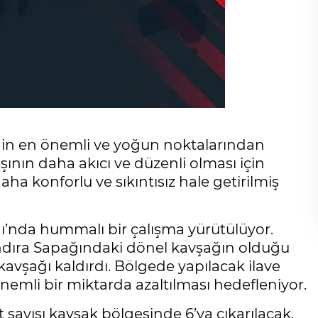
ğinin en önemli ve yoğun noktalarından
şının daha akıcı ve düzenli olması için
ha konforlu ve sıkıntısız hale getirilmiş
ı’nda hummalı bir çalışma yürütülüyor.
Kandıra Sapağındaki dönel kavşağın olduğu
kavşağı kaldırdı. Bölgede yapılacak ilave
emli bir miktarda azaltılması hedefleniyor.
 sayısı kavşak bölgesinde 6’ya çıkarılacak.