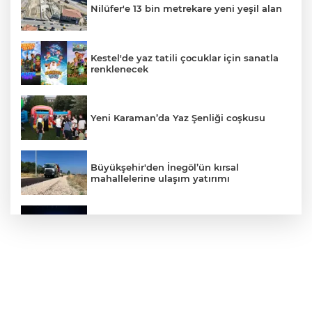
Nilüfer'e 13 bin metrekare yeni yeşil alan
Kestel'de yaz tatili çocuklar için sanatla
renklenecek
Yeni Karaman’da Yaz Şenliği coşkusu
Büyükşehir'den İnegöl’ün kırsal
mahallelerine ulaşım yatırımı
Bursa’dan Türkiye Yüzyılı’na dev sanayi
projesi
Aslı Hünel’den Bursa Festivali’nde
unutulmaz gece