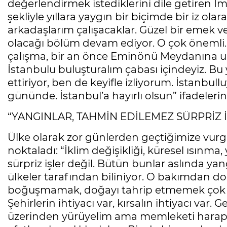
değerlendirmek istediklerini dile getiren İm
şekliyle yıllara yaygın bir biçimde bir iz ol
arkadaşlarım çalışacaklar. Güzel bir emek ve
olacağı bölüm devam ediyor. O çok önemli. 
çalışma, bir an önce Eminönü Meydanına ula
İstanbulu buluşturalım çabası içindeyiz. B
ettiriyor, ben de keyifle izliyorum. İstanbull
gününde. İstanbul’a hayırlı olsun” ifadelerin
“YANGINLAR, TAHMİN EDİLEMEZ SÜRPRİZ İ
Ülke olarak zor günlerden geçtiğimize vurg
noktaladı: “İklim değişikliği, küresel ısınm
sürpriz işler değil. Bütün bunlar aslında yan
ülkeler tarafından biliniyor. O bakımdan 
boğuşmamak, doğayı tahrip etmemek çok kı
Şehirlerin ihtiyacı var, kırsalın ihtiyacı var. 
üzerinden yürüyelim ama memleketi harap 