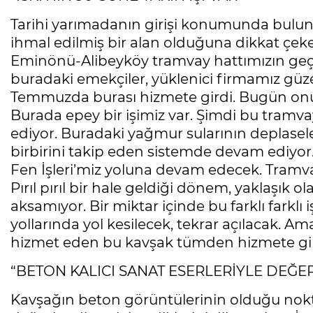
Tarihi yarımadanın girişi konumunda bulun
ihmal edilmiş bir alan olduğuna dikkat çek
Eminönü-Alibeyköy tramvay hattımızın geçişi
buradaki emekçiler, yüklenici firmamız güzel bi
Temmuzda burası hizmete girdi. Bugün onu 
Burada epey bir işimiz var. Şimdi bu tramv
ediyor. Buradaki yağmur sularının deplasel
birbirini takip eden sistemde devam ediyor. 
Fen İşleri’miz yoluna devam edecek. Tramva
Pırıl pırıl bir hale geldiği dönem, yaklaşık
aksamıyor. Bir miktar içinde bu farklı farklı 
yollarında yol kesilecek, tekrar açılacak. A
hizmet eden bu kavşak tümden hizmete gir
“BETON KALICI SANAT ESERLERİYLE DEĞE
Kavşağın beton görüntülerinin olduğu noktal