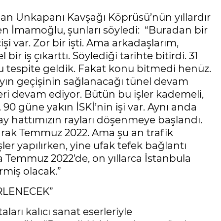
an Unkapanı Kavşağı Köprüsü’nün yıllardır
en İmamoğlu, şunları söyledi: “Buradan bir
 var. Zor bir işti. Ama arkadaşlarım,
r iş çıkarttı. Söylediği tarihte bitirdi. 31
tespite geldik. Fakat konu bitmedi henüz.
ayın geçişinin sağlanacağı tünel devam
eri devam ediyor. Bütün bu işler kademeli,
90 güne yakın İSKİ’nin işi var. Aynı anda
y hattımızın rayları döşenmeye başlandı.
 olarak Temmuz 2022. Ama şu an trafik
işler yapılırken, yine ufak tefek bağlantı
ma Temmuz 2022’de, on yıllarca İstanbula
miş olacak.”
RLENECEK”
arı kalıcı sanat eserleriyle