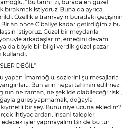
amoğlu, “Bu tarihi izi, burada en güzel
arak bırakmak istiyoruz. Buna da ayrıca
rildi. Özellikle tramvayın buradaki geçişinin
Bir an önce Cibaliye kadar getirdiğimiz bu
şsın istiyoruz. Güzel bir meydanla
u yönüyle arkadaşlarım, emeğini devam
uya da böyle bir bilgi verdik güzel pazar
i kullandı.
ŞLER DEĞİL”
u yapan İmamoğlu, sözlerini şu mesajlarla
a, yangınlar… Bunların hepsi tahmin edilmez,
gının ne zaman, ne şekilde olabileceği riski,
doğayla güreş yapmamak, doğayla
ymetli bir şey. Bunu niye ucuna ekledim?
Gerçek ihtiyaçlardan, insani talepler
edecek işler yapmayalım Bir de bu tür