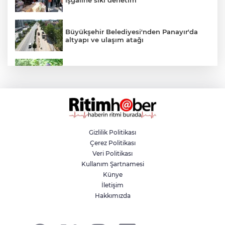
Büyükşehir Belediyesi'nden Panayır'da
altyapı ve ulaşım atağı
Kestel Aile Parkı yeni yüzüne kavuşuyor
Nilüfer'de yaya ve engelli yolları için
kapsamlı denetim
Gizlilik Politikası
Çerez Politikası
Yazın en avantajlı alışverişi Özhan
Veri Politikası
Market'te
Kullanım Şartnamesi
Künye
İletişim
Yıldırım'da yaz tatili sporla geçiyor
Hakkımızda