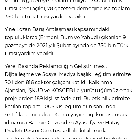
verildi, 6 gazeteye toplam 1 milyon 240 bin Türk
Lirası kredi açıldı, 78 gazeteci derneğine ise toplam
350 bin Türk Lirası yardım yapıldı.
Yine Lozan Barış Antlaşması kapsamındaki
topluluklarca (Ermeni, Rum ve Yahudi) çıkarılan 9
gazeteye de 2021 yılı Şubat ayında da 350 bin Türk
Lirası yardım yapıldı.
Yerel Basında Reklamcılığın Geliştirilmesi,
Dijitalleşme ve Sosyal Medya başlıklı eğitimlerimize
70 ilden 816 sektör çalışanı katıldı. Kalkınma
Ajansları, İŞKUR ve KOSGEB ile yürüttüğümüz ortak
projelerden 189 kişi istifade etti. Bu etkinliklerimize
katılan toplam 1.005 kişi eğitimlerin sonunda
sertifikalarını aldılar. Kamu yayıncılığı konusundaki
iddiamızı Basının Gözünden Ayasofya ve Hatay
Devleti Resmî Gazetesi adlı iki kitabımızla
sürdürdük. Geriye oldukça verimli bir yıl bırakırken,