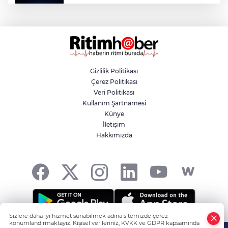
Bursa’dan Türkiye Yüzyılı’na dev sanayi
projesi
Aslı Hünel’den Bursa Festivali’nde
unutulmaz gece
Gizlilik Politikası
Çerez Politikası
Osmangazi Belediyesi istihdama köprü
Veri Politikası
olmayı sürdürüyor
Kullanım Şartnamesi
Künye
İletişim
Yıldırım’da çocuklar yazı bilim ve sanatla
Hakkımızda
değerlendiriyor
Sizlere daha iyi hizmet sunabilmek adına sitemizde çerez
konumlandırmaktayız. Kişisel verileriniz, KVKK ve GDPR kapsamında