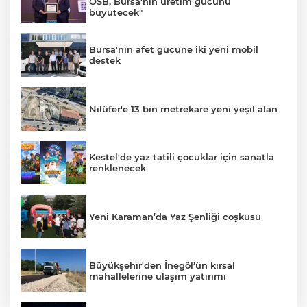
OSB, Bursa'nın üretim gücünü
büyütecek"
Bursa'nın afet gücüne iki yeni mobil
destek
Nilüfer'e 13 bin metrekare yeni yeşil alan
Kestel'de yaz tatili çocuklar için sanatla
renklenecek
Yeni Karaman’da Yaz Şenliği coşkusu
Büyükşehir'den İnegöl’ün kırsal
mahallelerine ulaşım yatırımı