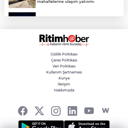
mahallelerine ulaşım yatırımı
Bursa’dan Türkiye Yüzyılı’na dev sanayi
projesi
Aslı Hünel’den Bursa Festivali’nde
unutulmaz gece
Gizlilik Politikası
Çerez Politikası
Osmangazi Belediyesi istihdama köprü
Veri Politikası
olmayı sürdürüyor
Kullanım Şartnamesi
Künye
İletişim
Yıldırım’da çocuklar yazı bilim ve sanatla
Hakkımızda
değerlendiriyor