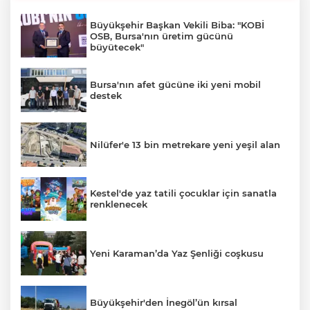
Büyükşehir Başkan Vekili Biba: "KOBİ
OSB, Bursa'nın üretim gücünü
büyütecek"
Bursa'nın afet gücüne iki yeni mobil
destek
Nilüfer'e 13 bin metrekare yeni yeşil alan
Kestel'de yaz tatili çocuklar için sanatla
renklenecek
Yeni Karaman’da Yaz Şenliği coşkusu
Büyükşehir'den İnegöl’ün kırsal