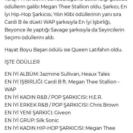
ödüllerin galibi Megan Thee Stallion oldu. Şarkıcı, En
İyi Hip-Hop Şarkıcısı, Yılın Klibi ödüllerinin yanı sıra
Cardi B ile düeti WAP şarkısıyla En İyi İşbirliği,
Beyonce ile yaptığı Savage şarkısıyla da Seyircilerin
Seçimi ödüllerini aldı.
Hayat Boyu Başarı ödülü ise Queen Latifahın oldu.
İŞTE ÖDÜLLER
EN İYİ ALBÜM: Jazmine Sullivan, Heaux Tales
EN İYİ İŞBİRLİĞİ: Cardi B ft. Megan Thee Stallion -
WAP
EN İYİ KADIN R&B / POP ŞARKICISI: H.E.R.
EN İYİ ERKEK R&B / POP ŞARKICISI: Chris Brown
EN İYİ YENİ ŞARKICI: Giveon
EN İYİ GRUP: Silk Sonic
EN İYİ KADIN HIP-HOP ŞARKICISI: Megan Thee