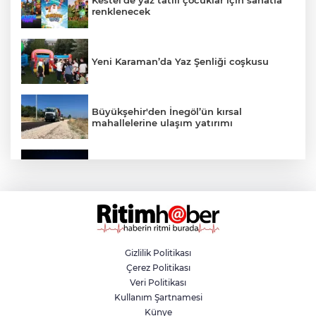
Kestel'de yaz tatili çocuklar için sanatla
renklenecek
Yeni Karaman’da Yaz Şenliği coşkusu
Büyükşehir'den İnegöl’ün kırsal
mahallelerine ulaşım yatırımı
Bursa’dan Türkiye Yüzyılı’na dev sanayi
projesi
Aslı Hünel’den Bursa Festivali’nde
unutulmaz gece
Gizlilik Politikası
Çerez Politikası
Osmangazi Belediyesi istihdama köprü
Veri Politikası
olmayı sürdürüyor
Kullanım Şartnamesi
Künye