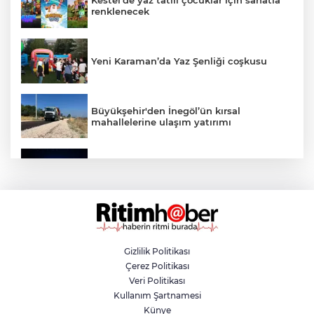
Kestel'de yaz tatili çocuklar için sanatla
renklenecek
Yeni Karaman’da Yaz Şenliği coşkusu
Büyükşehir'den İnegöl’ün kırsal
mahallelerine ulaşım yatırımı
Bursa’dan Türkiye Yüzyılı’na dev sanayi
projesi
Aslı Hünel’den Bursa Festivali’nde
unutulmaz gece
Gizlilik Politikası
Çerez Politikası
Osmangazi Belediyesi istihdama köprü
Veri Politikası
olmayı sürdürüyor
Kullanım Şartnamesi
Künye