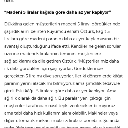
dedi.
“Madeni 5 liralar kağıda göre daha az yer kaplıyor”
Dükkâna gelen müşterilerin madeni 5 lirayı gördüklerinde
şaşırdıklarını belirten kuyumcu esnafı Öztürk, kâğıt 5
liralara göre madeni paranın daha az yer kaplamasının bir
avantaj oluşturduğunu ifade etti. Kendilerine gelen sorular
üzerine madeni 5 liralarının teminini müşterilere
sağladıklarını da dile getiren Öztürk, “Müşterilerimiz daha
ilk defa gördükleri için şaşırıyorlar. Gördüklerinde
gerçekten 5 lira mı diye soruyorlar. İleriki dönemlerde kâğıt
paranın yerini alacak mı bilmiyoruz ama şimdilik tedavüle
girdi. Eski kâğıt 5 liralara göre daha az yer kaplıyor. Ama
ağırlık olarak da daha ağır. Bu paralar yeni çıktığı için
müşteriler tarafından nasıl tepki verilecekler bilmiyoruz
ama tabi daha hızlı kullanım alanı olabilir. Makineler veya
diğer otomatik mekanizmalar 5 liralara dönebilir. Şu anda
tedavülde tam yer almadığı ve hatıra parası olarak geçtiği