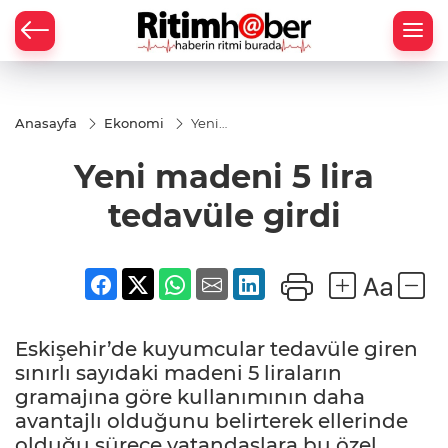
Anasayfa
Ekonomi
Yeni
madeni
5 lira
Yeni madeni 5 lira
tedavüle
girdi
tedavüle girdi
Eskişehir’de kuyumcular tedavüle giren
sınırlı sayıdaki madeni 5 liraların
gramajına göre kullanımının daha
avantajlı olduğunu belirterek ellerinde
olduğu sürece vatandaşlara bu özel