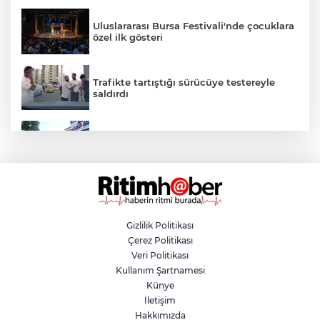
Uluslararası Bursa Festivali'nde çocuklara
özel ilk gösteri
Trafikte tartıştığı sürücüye testereyle
saldırdı
Nilüfer'de yaya ve engelli yolları için
kapsamlı denetim
Bursa'da feci kaza! Motosikletli duvara
çarparak can verdi
Gizlilik Politikası
Çerez Politikası
Komşusunu silahla vurarak öldürdü! Evini
Veri Politikası
ve aracını ateşe verdi
Kullanım Şartnamesi
Künye
İletişim
Bursa'nın afet gücüne iki yeni mobil
Hakkımızda
destek