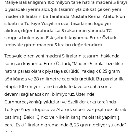
Maliye Bakanlığının 100 milyon tane hatıra madeni 5 lirayı
piyasadaki yerini aldı. Şık tasarımıyla dikkat çeken yeni
madeni 5 liraların bir tarafında Mustafa Kemal Atatürk’ün
silueti ile Türkiye Yüzyılına özel tasarlanan logo yer
alırken, diğer tarafında ise 5 rakamının yanında TC
simgesi bulunuyor. Eskişehirli kuyumcu Emre Öztürk,
tedavüle giren madeni 5 liraları değerlendirdi.
Tedavüle giren yeni madeni 5 liraların tasarımı hakkında
konuşan kuyumcu Emre Öztürk, “Madeni 5 liralar özellikle
hatıra parası olarak piyasaya sürüldü. Yaklaşık 8,25 gram
ağırlığında ve 28 milimetre çapında üretildi. Bu paralar ilk
etapta 100 milyon tane basıldı. Tedavülde daha sonra
devamı sağlanacak mı bilmiyoruz. Üzerinde
Cumhurbaşkanlığı yıldızları ve özellikler arka tarafında
Türkiye Yüzyılı logosu ve Atatürk silueti vazgeçilmez olarak
basılmış. Bakır, Çinko ve Nikelin karışımı olarak yapılmış
para. Eski 1 liraların gramajında 8, 25 gram geliyor şu anda”