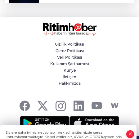
Bursa’dan Türkiye Yüzyılı’na dev sanayi
projesi
Aslı Hünel’den Bursa Festivali’nde
unutulmaz gece
Gizlilik Politikası
Çerez Politikası
Osmangazi Belediyesi istihdama köprü
Veri Politikası
olmayı sürdürüyor
Kullanım Şartnamesi
Künye
İletişim
Yıldırım’da çocuklar yazı bilim ve sanatla
Hakkımızda
değerlendiriyor
Sizlere daha iyi hizmet sunabilmek adına sitemizde çerez
konumlandırmaktayız. Kişisel verileriniz, KVKK ve GDPR kapsamında