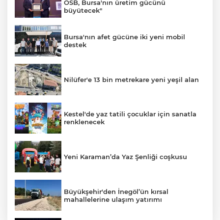
OSB, Bursa'nın üretim gücünü
büyütecek"
Bursa'nın afet gücüne iki yeni mobil
destek
Nilüfer'e 13 bin metrekare yeni yeşil alan
Kestel'de yaz tatili çocuklar için sanatla
renklenecek
Yeni Karaman’da Yaz Şenliği coşkusu
Büyükşehir'den İnegöl’ün kırsal
mahallelerine ulaşım yatırımı