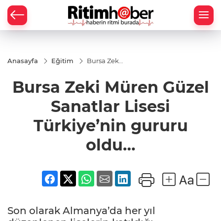
Anasayfa
Eğitim
Bursa Zeki
Müren
Güzel
Bursa Zeki Müren Güzel
Sanatlar
Lisesi
Türkiye’nin
Sanatlar Lisesi
gururu
oldu…
Türkiye’nin gururu
oldu…
Son olarak Almanya’da her yıl