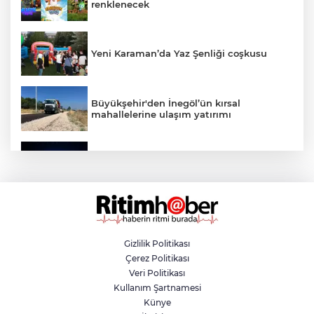
renklenecek
Yeni Karaman’da Yaz Şenliği coşkusu
Büyükşehir'den İnegöl’ün kırsal
mahallelerine ulaşım yatırımı
Bursa’dan Türkiye Yüzyılı’na dev sanayi
projesi
Aslı Hünel’den Bursa Festivali’nde
unutulmaz gece
Gizlilik Politikası
Çerez Politikası
Osmangazi Belediyesi istihdama köprü
Veri Politikası
olmayı sürdürüyor
Kullanım Şartnamesi
Künye