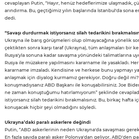
cevaplayan Putin, “Hayır, henüz hedeflerimize ulaşmadık, ç
arındırma. Bu, geçtiğimiz yılın başlarında İstanbul'da sona 
dedi.
“Savaşı durdurmak istiyorsanız silah tedarikini bırakmalısı
Ukrayna ile barış görüşmeleri olup olmayacağına yönelik sor
çektikten sonra karşı taraf (Ukrayna), tüm anlaşmaları bir ken
Rusya'yla sonuna kadar savaşma yönündeki talimatlarına uyd
Rusya ile müzakere yapılmasını kararname ile yasakladı. He
kararname imzaladı. Kendisine ve herkese bunu yapmayı yas
anlaşmak için diyalog kurmamız gerekiyor. Doğru değil mi?” if
konuşmadıysanız ABD Başkanı ile konuşabilirsiniz. Joe Bid
ne zaman konuştuğumu hatırlamıyorum” şeklinde cevapladı
istiyorsanız silah tedarikini bırakmalısınız. Bu, birkaç hafta
konuşacak hiçbir şeyi olmadığını söyledi.
Ukrayna’daki paralı askerlere değindi
Putin, “ABD askerlerinin neden Ukrayna'da savaşması gerekt
En fazla sayıda paralı asker Polonya'dan geliyor, ABD'den para