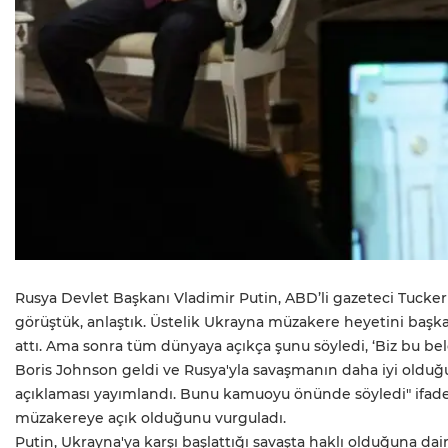
Rusya Devlet Başkanı Vladimir Putin, ABD’li gazeteci Tucker 
görüştük, anlaştık. Üstelik Ukrayna müzakere heyetini başka
attı. Ama sonra tüm dünyaya açıkça şunu söyledi, ‘Biz bu b
Boris Johnson geldi ve Rusya'yla savaşmanın daha iyi olduğ
açıklaması yayımlandı. Bunu kamuoyu önünde söyledi" ifadel
müzakereye açık olduğunu vurguladı.
Putin, Ukrayna'ya karşı başlattığı savaşta haklı olduğuna da