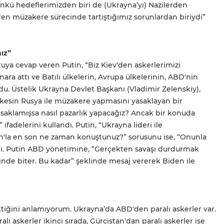
ünkü hedeflerimizden biri de (Ukrayna’yı) Nazilerden
eren müzakere sürecinde tartıştığımız sorunlardan biriydi”
nız”
uya cevap veren Putin, “Biz Kiev'den askerlerimizi
ara attı ve Batılı ülkelerin, Avrupa ülkelerinin, ABD'nin
u. Üstelik Ukrayna Devlet Başkanı (Vladimir Zelenskiy),
rkesin Rusya ile müzakere yapmasını yasaklayan bir
aklamışsa nasıl pazarlık yapacağız? Ancak bir konuda
adelerini kullandı. Putin, “Ukrayna lideri ile
en'la en son ne zaman konuştunuz?” sorusunu ise, “Onunla
. Putin ABD yönetimine, “Gerçekten savaşı durdurmak
 içinde biter. Bu kadar” şeklinde mesaj vererek Biden ile
iğini anlamıyorum. Ukrayna’da ABD'den paralı askerler var.
lı askerler ikinci sırada, Gürcistan'dan paralı askerler ise