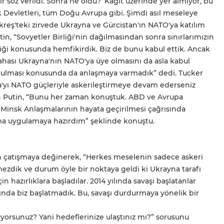
 söz verildi. Sonra ne oldu? ‘Kağıt üzerinde yer almıyor, bu
ık Devletleri, tüm Doğu Avrupa gibi. Şimdi asıl meseleye
kreş'teki zirvede Ukrayna ve Gürcistan'ın NATO'ya katılım
utin, “Sovyetler Birliği'nin dağılmasından sonra sınırlarımızın
ktiği konusunda hemfikirdik. Biz de bunu kabul ettik. Ancak
hası Ukrayna'nın NATO'ya üye olmasını da asla kabul
rulması konusunda da anlaşmaya varmadık” dedi. Tucker
na'yı NATO güçleriyle askerileştirmeye devam ederseniz
n Putin, “Bunu her zaman konuştuk. ABD ve Avrupa
, Minsk Anlaşmalarının hayata geçirilmesi çağrısında
ma uygulamaya hazırdım” şeklinde konuştu.
n çatışmaya değinerek, “Herkes meselenin sadece askeri
ezdik ve durum öyle bir noktaya geldi ki Ukrayna tarafı
n hazırlıklara başladılar. 2014 yılında savaşı başlatanlar
ında biz başlatmadık. Bu, savaşı durdurmaya yönelik bir
rsunuz? Yani hedeflerinize ulaştınız mı?” sorusunu