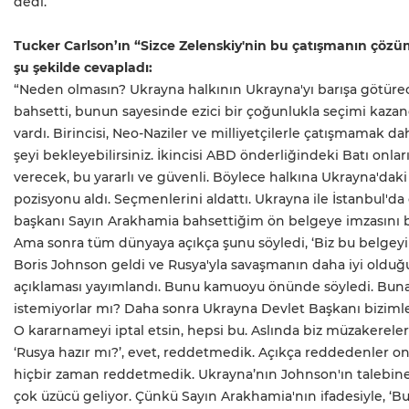
dedi.
Tucker Carlson’ın “Sizce Zelenskiy'nin bu çatışmanın çö
şu şekilde cevapladı:
“Neden olmasın? Ukrayna halkının Ukrayna'yı barışa götürec
bahsetti, bunun sayesinde ezici bir çoğunlukla seçimi kazand
vardı. Birincisi, Neo-Naziler ve milliyetçilerle çatışmamak da
şeyi bekleyebilirsiniz. İkincisi ABD önderliğindeki Batı onl
verecek, bu yararlı ve güvenli. Böylece halkına Ukrayna'dak
pozisyonu aldı. Seçmenlerini aldattı. Ukrayna ile İstanbul'd
başkanı Sayın Arakhamia bahsettiğim ön belgeye imzasını bi
Ama sonra tüm dünyaya açıkça şunu söyledi, ‘Biz bu belgey
Boris Johnson geldi ve Rusya'yla savaşmanın daha iyi olduğ
açıklaması yayımlandı. Bunu kamuoyu önünde söyledi. Buna d
istemiyorlar mı? Daha sonra Ukrayna Devlet Başkanı biziml
O kararnameyi iptal etsin, hepsi bu. Aslında biz müzakerel
‘Rusya hazır mı?’, evet, reddetmedik. Açıkça reddedenler onla
hiçbir zaman reddetmedik. Ukrayna’nın Johnson'ın talebi
çok üzücü geliyor. Çünkü Sayın Arakhamia'nın ifadesiyle, ‘Bu 