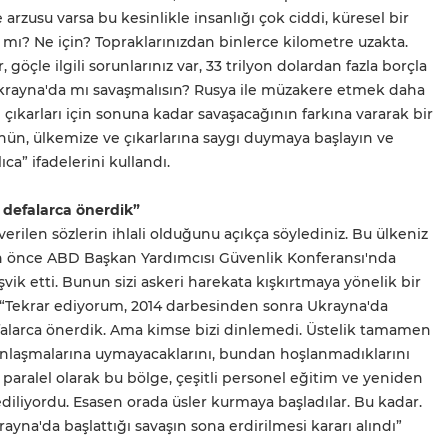
 arzusu varsa bu kesinlikle insanlığı çok ciddi, küresel bir
r mı? Ne için? Topraklarınızdan binlerce kilometre uzakta.
r, göçle ilgili sorunlarınız var, 33 trilyon dolardan fazla borçla
de Ukrayna'da mı savaşmalısın? Rusya ile müzakere etmek daha
ıkarları için sonuna kadar savaşacağının farkına vararak bir
ün, ülkemize ve çıkarlarına saygı duymaya başlayın ve
ıca” ifadelerini kullandı.
 defalarca önerdik”
rilen sözlerin ihlali olduğunu açıkça söylediniz. Bu ülkeniz
en önce ABD Başkan Yardımcısı Güvenlik Konferansı'nda
ik etti. Bunun sizi askeri harekata kışkırtmaya yönelik bir
“Tekrar ediyorum, 2014 darbesinden sonra Ukrayna'da
efalarca önerdik. Ama kimse bizi dinlemedi. Üstelik tamamen
anlaşmalarına uymayacaklarını, bundan hoşlanmadıklarını
a paralel olarak bu bölge, çeşitli personel eğitim ve yeniden
diliyordu. Esasen orada üsler kurmaya başladılar. Bu kadar.
ayna'da başlattığı savaşın sona erdirilmesi kararı alındı”