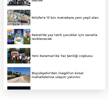
destek
Nilüfer'e 13 bin metrekare yeni yeşil alan
Kestel'de yaz tatili çocuklar için sanatla
renklenecek
Yeni Karaman’da Yaz Şenliği coşkusu
Büyükşehir'den İnegöl’ün kırsal
mahallelerine ulaşım yatırımı
Bursa’dan Türkiye Yüzyılı’na dev sanayi
projesi