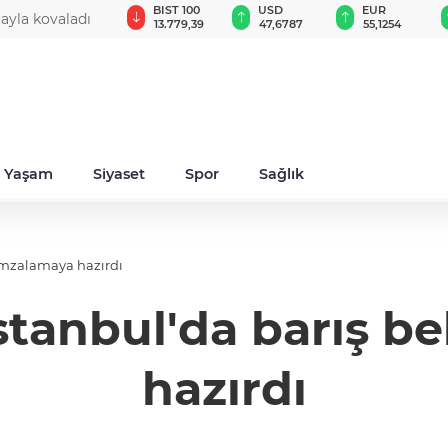
GAU/TRY
BIST 100
USD
EUR
cayla kovaladı
6.660,55
13.779,39
47,6787
55,1254
Yaşam
Siyaset
Spor
Sağlık
 imzalamaya hazırdı
stanbul'da barış b
hazırdı