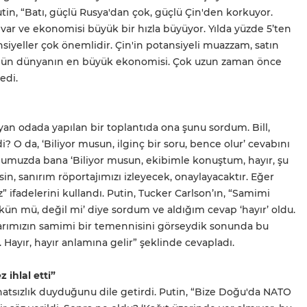
tin, “Batı, güçlü Rusya'dan çok, güçlü Çin'den korkuyor.
 var ve ekonomisi büyük bir hızla büyüyor. Yılda yüzde 5’ten
ansiyeller çok önemlidir. Çin'in potansiyeli muazzam, satın
ugün dünyanın en büyük ekonomisi. Çok uzun zaman önce
edi.
 yan odada yapılan bir toplantıda ona şunu sordum. Bill,
 O da, ‘Biliyor musun, ilginç bir soru, bence olur’ cevabını
muzda bana ‘Biliyor musun, ekibimle konuştum, hayır, şu
sin, sanırım röportajımızı izleyecek, onaylayacaktır. Eğer
 ifadelerini kullandı. Putin, Tucker Carlson’ın, “Samimi
kün mü, değil mi’ diye sordum ve aldığım cevap ‘hayır’ oldu.
klarımızın samimi bir temennisini görseydik sonunda bu
 Hayır, hayır anlamına gelir” şeklinde cevapladı.
ihlal etti”
tsızlık duyduğunu dile getirdi. Putin, “Bize Doğu'da NATO