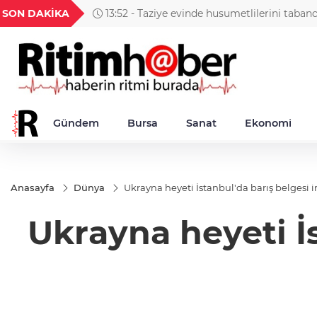
GEL
TND
BGN
VND
SON DAKİKA
13:52 - Taziye evinde husumetlilerini taban
49
18,2677
16,3788
27,9743
0,0018
Gündem
Bursa
Sanat
Ekonomi
Anasayfa
Dünya
Ukrayna heyeti İstanbul'da barış belgesi
Ukrayna heyeti İ