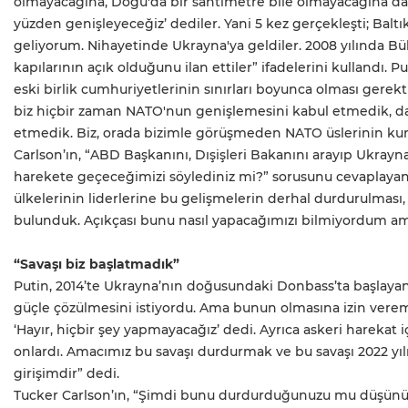
olmayacağına, Doğu'da bir santimetre bile olmayacağına dair
yüzden genişleyeceğiz’ dediler. Yani 5 kez gerçekleşti; Balt
geliyorum. Nihayetinde Ukrayna'ya geldiler. 2008 yılında Bü
kapılarının açık olduğunu ilan ettiler” ifadelerini kullandı. P
eski birlik cumhuriyetlerinin sınırları boyunca olması gere
biz hiçbir zaman NATO'nun genişlemesini kabul etmedik, da
etmedik. Biz, orada bizimle görüşmeden NATO üslerinin ku
Carlson’ın, “ABD Başkanını, Dışişleri Bakanını arayıp Ukray
harekete geçeceğimizi söylediniz mi?” sorusunu cevaplaya
ülkelerinin liderlerine bu gelişmelerin derhal durdurulması
bulunduk. Açıkçası bunu nasıl yapacağımızı bilmiyordum a
“Savaşı biz başlatmadık”
Putin, 2014’te Ukrayna’nın doğusundaki Donbass’ta başlaya
güçle çözülmesini istiyordu. Ama bunun olmasına izin verem
‘Hayır, hiçbir şey yapmayacağız’ dedi. Ayrıca askeri harekat içi
onlardı. Amacımız bu savaşı durdurmak ve bu savaşı 2022 yıl
girişimdir” dedi.
Tucker Carlson’ın, “Şimdi bunu durdurduğunuzu mu düşünüyo