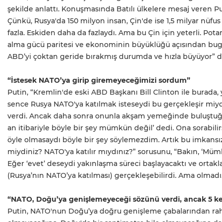
şekilde anlattı. Konuşmasında Batılı ülkelere mesaj veren Pu
Çünkü, Rusya'da 150 milyon insan, Çin'de ise 1,5 milyar nüfus
fazla. Eskiden daha da fazlaydı. Ama bu Çin için yeterli. Pot
alma gücü paritesi ve ekonominin büyüklüğü açısından b
ABD’yi çoktan geride bırakmış durumda ve hızla büyüyor” d
“İstesek NATO’ya girip giremeyeceğimizi sordum”
Putin, “Kremlin'de eski ABD Başkanı Bill Clinton ile burada,
sence Rusya NATO'ya katılmak isteseydi bu gerçekleşir miydi?
verdi. Ancak daha sonra onunla akşam yemeğinde buluştuğu
an itibariyle böyle bir şey mümkün değil’ dedi. Ona sorabilir
öyle olmasaydı böyle bir şey söylemezdim. Artık bu imkansız”
miydiniz? NATO'ya katılır mıydınız?” sorusunu, “Bakın, ‘Müm
Eğer ‘evet’ deseydi yakınlaşma süreci başlayacaktı ve orta
(Rusya’nın NATO’ya katılması) gerçekleşebilirdi. Ama olmadı.
“NATO, Doğu’ya genişlemeyeceği sözünü verdi, ancak 5 kez 
Putin, NATO'nun Doğu’ya doğru genişleme çabalarından raha