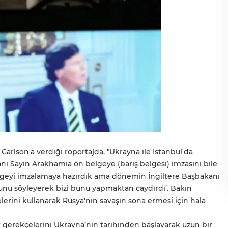
Carlson'a verdiği röportajda, "Ukrayna ile İstanbul'da
nı Sayın Arakhamia ön belgeye (barış belgesi) imzasını bile
elgeyi imzalamaya hazırdık ama dönemin İngiltere Başbakanı
unu söyleyerek bizi bunu yapmaktan caydırdı’. Bakın
erini kullanarak Rusya'nın savaşın sona ermesi için hala
ir gerekçelerini Ukrayna’nın tarihinden başlayarak uzun bir