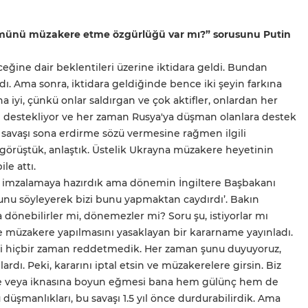
zümünü müzakere etme özgürlüğü var mı?” sorusunu Putin
eğine dair beklentileri üzerine iktidara geldi. Bundan
ı. Ama sonra, iktidara geldiğinde bence iki şeyin farkına
ha iyi, çünkü onlar saldırgan ve çok aktifler, onlardan her
arı destekliyor ve her zaman Rusya'ya düşman olanlara destek
i savaşı sona erdirme sözü vermesine rağmen ilgili
a görüştük, anlaştık. Üstelik Ukrayna müzakere heyetinin
le attı.
i imzalamaya hazırdık ama dönemin İngiltere Başbakanı
unu söyleyerek bizi bunu yapmaktan caydırdı’. Bakın
önebilirler mi, dönemezler mi? Soru şu, istiyorlar mı
e müzakere yapılmasını yasaklayan bir kararname yayınladı.
eri hiçbir zaman reddetmedik. Her zaman şunu duyuyoruz,
rdı. Peki, kararını iptal etsin ve müzakerelere girsin. Biz
ne veya iknasına boyun eğmesi bana hem gülünç hem de
düşmanlıkları, bu savaşı 1.5 yıl önce durdurabilirdik. Ama