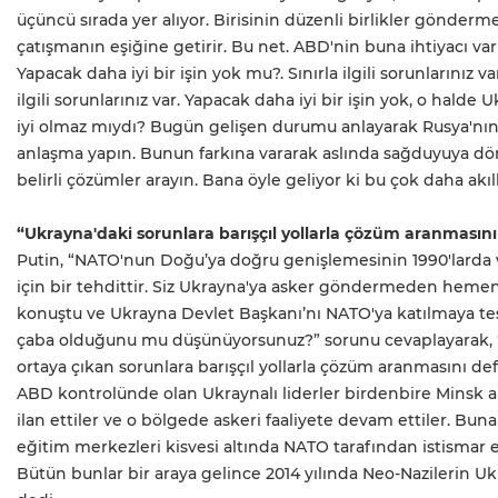
üçüncü sırada yer alıyor. Birisinin düzenli birlikler gönderme
çatışmanın eşiğine getirir. Bu net. ABD'nin buna ihtiyacı va
Yapacak daha iyi bir işin yok mu?. Sınırla ilgili sorunlarınız va
ilgili sorunlarınız var. Yapacak daha iyi bir işin yok, o hal
iyi olmaz mıydı? Bugün gelişen durumu anlayarak Rusya'nın ç
anlaşma yapın. Bunun farkına vararak aslında sağduyuya dön
belirli çözümler arayın. Bana öyle geliyor ki bu çok daha akıll
“Ukrayna'daki sorunlara barışçıl yollarla çözüm aranmasını
Putin, “NATO'nun Doğu’ya doğru genişlemesinin 1990'larda ve
için bir tehdittir. Siz Ukrayna'ya asker göndermeden hem
konuştu ve Ukrayna Devlet Başkanı’nı NATO'ya katılmaya teşv
çaba olduğunu mu düşünüyorsunuz?” sorunu cevaplayarak, 
ortaya çıkan sorunlara barışçıl yollarla çözüm aranmasını d
ABD kontrolünde olan Ukraynalı liderler birdenbire Minsk 
ilan ettiler ve o bölgede askeri faaliyete devam ettiler. Bun
eğitim merkezleri kisvesi altında NATO tarafından istismar e
Bütün bunlar bir araya gelince 2014 yılında Neo-Nazilerin Ukr