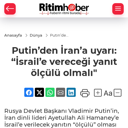
Anasayfa
Dünya
Putin’den
İran’a
uyarı:
Putin’den İran’a uyarı:
“İsrail’e
vereceği
yanıt
“İsrail’e vereceği yanıt
ölçülü
olmalı"
ölçülü olmalı"
Rusya Devlet Başkanı Vladimir Putin’in,
İran dinli lideri Ayetullah Ali Hamaney’e
İsrail’e verilecek yanıtın “ölçülü” olması