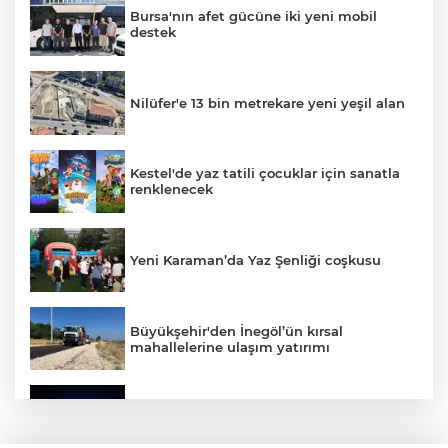
Bursa'nın afet gücüne iki yeni mobil
destek
Nilüfer'e 13 bin metrekare yeni yeşil alan
Kestel'de yaz tatili çocuklar için sanatla
renklenecek
Yeni Karaman’da Yaz Şenliği coşkusu
Büyükşehir'den İnegöl’ün kırsal
mahallelerine ulaşım yatırımı
Bursa’dan Türkiye Yüzyılı’na dev sanayi
projesi