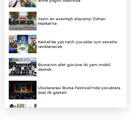
anne yoğun bakımda
Yazın en avantajlı alışverişi Özhan
Market'te
Kestel'de yaz tatili çocuklar için sanatla
renklenecek
Bursa'nın afet gücüne iki yeni mobil
destek
Uluslararası Bursa Festivali'nde çocuklara
özel ilk gösteri
Trafikte tartıştığı sürücüye testereyle
saldırdı