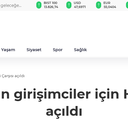
GAU/TRY
BIST 100
USD
EUR
a geleceğe
6.635,40
13.826,74
47,6971
55,0404
Yaşam
Siyaset
Spor
Sağlık
 Çarşısı açıldı
n girişimciler için
açıldı