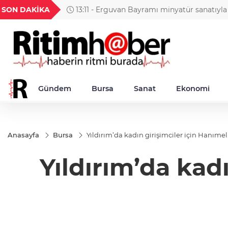
GEL
TND
BGN
VND
SON DAKİKA
13:11 - Erguvan Bayramı minyatür sanatıyl
24
18,2398
16,2345
27,9743
0,0018
taşınıyor
Gündem
Bursa
Sanat
Ekonomi
Anasayfa
Bursa
Yıldırım’da kadın girişimciler için Hanımeli
Yıldırım’da kadı