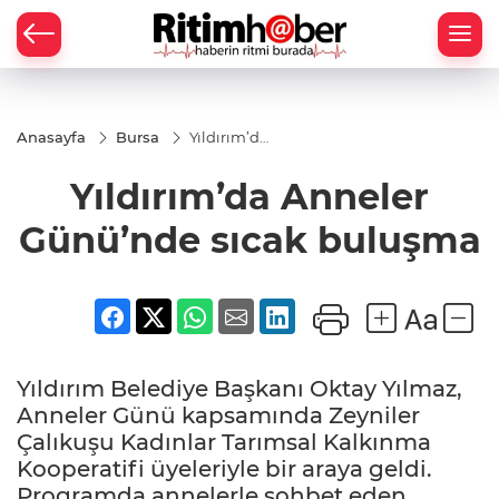
Anasayfa
Bursa
Yıldırım’da
Anneler
Günü’nde
Yıldırım’da Anneler
sıcak
buluşma
Günü’nde sıcak buluşma
Yıldırım Belediye Başkanı Oktay Yılmaz,
Anneler Günü kapsamında Zeyniler
Çalıkuşu Kadınlar Tarımsal Kalkınma
Kooperatifi üyeleriyle bir araya geldi.
Programda annelerle sohbet eden