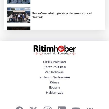
Bursa'nın afet gücüne iki yeni mobil
destek
Uluslararası Bursa Festivali'nde çocuklara
özel ilk gösteri
Trafikte tartıştığı sürücüye testereyle
saldırdı
Gizlilik Politikası
Çerez Politikası
Nilüfer'e 13 bin metrekare yeni yeşil alan
Veri Politikası
Kullanım Şartnamesi
Künye
İletişim
Osmangazi Belediyesi istihdama köprü
Hakkımızda
olmayı sürdürüyor