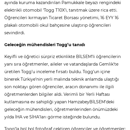
ayında kuruma kazandırılan Pamukkale beyazı rengindeki
elektrikli otomobil ‘Togg T10X’i, tanıtmak üzere rica etti.
Öğrencileri kırmayan Ticaret Borsası yönetimi, 16 EYY 16
plakalı otomobili okul bahçesine ulaştırıp öğrencileri
sevindirdi.
Geleceğin mühendisleri Togg’u tanıdı
Keyifli ve öğretici sürpriz etkinlikte BİLSEM’li öğrencilerin
yanı sıra öğretmenler, aileler ve vatandaşlarda Gemlik’te
üretilen Togg’u inceleme fırsatı buldu. Togg’un içine
binerek Türkiye’nin yerli malında teknik anlamda ulaştığı
son noktayı gören öğrenciler, aracın donanımı ile ilgili
öğretmenlerden bilgiler aldı. Verimli bir Yerli Haftası
kutlamasına ev sahipliği yapan HamzabeyBİLSEM’deki
geleceğin mühendisleri, öğretmenlerinden önümüzdeki
yılda İHA ve SİHA’ları görme isteğinde bulundu.
Togg’la bol bol fotoğraf çektiren öğrenciler ve öğretmenler;