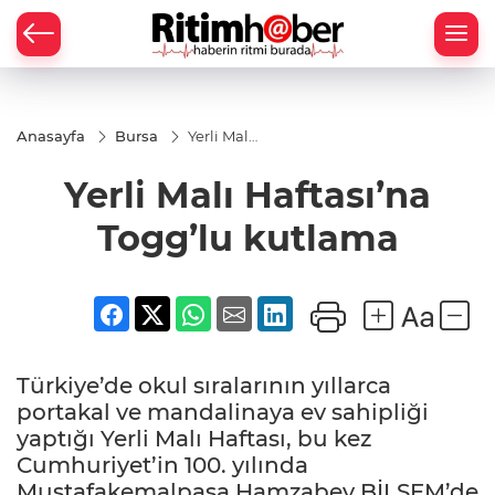
Anasayfa
Bursa
Yerli Malı
Haftası’na
Togg’lu
Yerli Malı Haftası’na
kutlama
Togg’lu kutlama
Türkiye’de okul sıralarının yıllarca
portakal ve mandalinaya ev sahipliği
yaptığı Yerli Malı Haftası, bu kez
Cumhuriyet’in 100. yılında
Mustafakemalpaşa Hamzabey BİLSEM’de