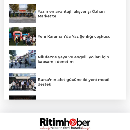
Yazın en avantajlı alışverişi Özhan
Market'te
Yeni Karaman’da Yaz Şenliği coşkusu
Nilüfer'de yaya ve engelli yolları için
kapsamlı denetim
Bursa'nın afet gücüne iki yeni mobil
destek
Uluslararası Bursa Festivali'nde çocuklara
özel ilk gösteri
Trafikte tartıştığı sürücüye testereyle
saldırdı