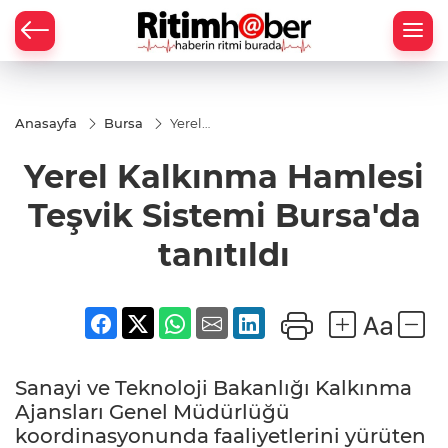
Anasayfa
Bursa
Yerel
Kalkınma
Hamlesi
Yerel Kalkınma Hamlesi
Teşvik
Sistemi
Bursa'da
Teşvik Sistemi Bursa'da
tanıtıldı
tanıtıldı
Sanayi ve Teknoloji Bakanlığı Kalkınma
Ajansları Genel Müdürlüğü
koordinasyonunda faaliyetlerini yürüten