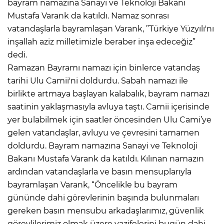
bayram namazına Sanayi ve Teknoloji Bakanı
Mustafa Varank da katıldı. Namaz sonrası
vatandaşlarla bayramlaşan Varank, ”Türkiye Yüzyılı'nı
inşallah aziz milletimizle beraber inşa edeceğiz”
dedi.
Ramazan Bayramı namazı için binlerce vatandaş
tarihi Ulu Camii'ni doldurdu. Sabah namazı ile
birlikte artmaya başlayan kalabalık, bayram namazı
saatinin yaklaşmasıyla avluya taştı. Camii içerisinde
yer bulabilmek için saatler öncesinden Ulu Cami’ye
gelen vatandaşlar, avluyu ve çevresini tamamen
doldurdu. Bayram namazına Sanayi ve Teknoloji
Bakanı Mustafa Varank da katıldı. Kılınan namazın
ardından vatandaşlarla ve basın mensuplarıyla
bayramlaşan Varank, “Öncelikle bu bayram
gününde dahi görevlerinin başında bulunmaları
gereken basın mensubu arkadaşlarımız, güvenlik
görevlilerimiz olmak üzere vazifelerini bugün dahi