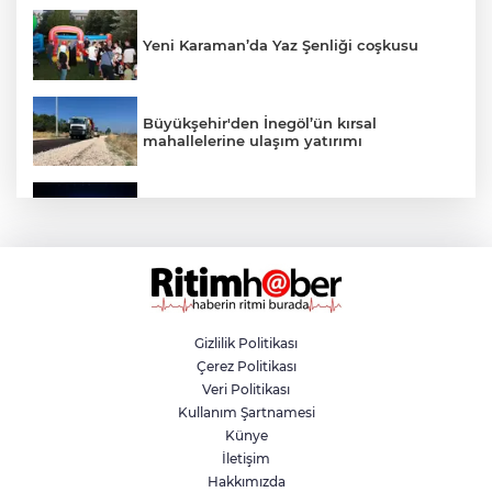
Yeni Karaman’da Yaz Şenliği coşkusu
Büyükşehir'den İnegöl’ün kırsal
mahallelerine ulaşım yatırımı
Bursa’dan Türkiye Yüzyılı’na dev sanayi
projesi
Aslı Hünel’den Bursa Festivali’nde
unutulmaz gece
Gizlilik Politikası
Çerez Politikası
Osmangazi Belediyesi istihdama köprü
Veri Politikası
olmayı sürdürüyor
Kullanım Şartnamesi
Künye
İletişim
Yıldırım’da çocuklar yazı bilim ve sanatla
Hakkımızda
değerlendiriyor