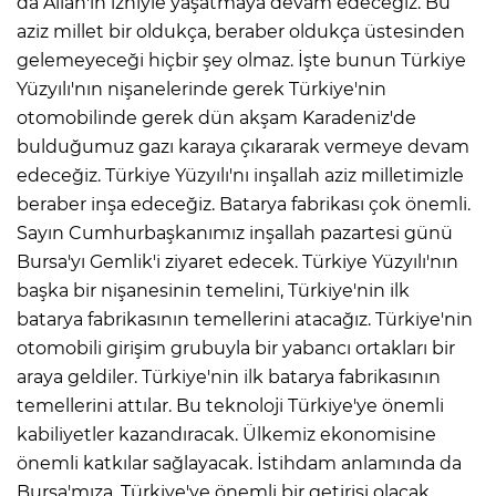
da Allah'ın izniyle yaşatmaya devam edeceğiz. Bu
aziz millet bir oldukça, beraber oldukça üstesinden
gelemeyeceği hiçbir şey olmaz. İşte bunun Türkiye
Yüzyılı'nın nişanelerinde gerek Türkiye'nin
otomobilinde gerek dün akşam Karadeniz'de
bulduğumuz gazı karaya çıkararak vermeye devam
edeceğiz. Türkiye Yüzyılı'nı inşallah aziz milletimizle
beraber inşa edeceğiz. Batarya fabrikası çok önemli.
Sayın Cumhurbaşkanımız inşallah pazartesi günü
Bursa'yı Gemlik'i ziyaret edecek. Türkiye Yüzyılı'nın
başka bir nişanesinin temelini, Türkiye'nin ilk
batarya fabrikasının temellerini atacağız. Türkiye'nin
otomobili girişim grubuyla bir yabancı ortakları bir
araya geldiler. Türkiye'nin ilk batarya fabrikasının
temellerini attılar. Bu teknoloji Türkiye'ye önemli
kabiliyetler kazandıracak. Ülkemiz ekonomisine
önemli katkılar sağlayacak. İstihdam anlamında da
Bursa'mıza, Türkiye'ye önemli bir getirisi olacak.