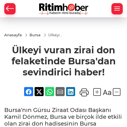
Anasayfa
Bursa
Ülkeyi
vuran zirai
don
Ülkeyi vuran zirai don
felaketinde
Bursa'dan
sevindirici
felaketinde Bursa'dan
haber!
sevindirici haber!
Bursa'nın Gürsu Ziraat Odası Başkanı
Kamil Dönmez, Bursa ve birçok ilde etkili
olan zirai don hadisesinin Bursa