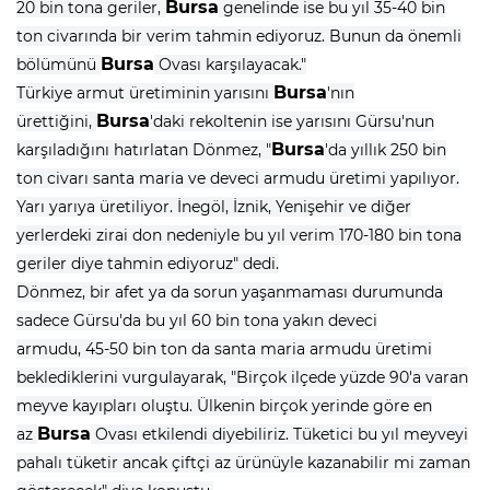
Bursa
20 bin tona geriler,
genelinde ise bu yıl 35-40 bin
ton civarında bir verim tahmin ediyoruz. Bunun da önemli
Bursa
bölümünü
Ovası karşılayacak."
Bursa
Türkiye armut üretiminin yarısını
'nın
Bursa
ürettiğini,
'daki rekoltenin ise yarısını Gürsu'nun
Bursa
karşıladığını hatırlatan Dönmez, "
'da yıllık 250 bin
ton civarı santa maria ve deveci armudu üretimi yapılıyor.
Yarı yarıya üretiliyor. İnegöl, İznik, Yenişehir ve diğer
yerlerdeki zirai don nedeniyle bu yıl verim 170-180 bin tona
geriler diye tahmin ediyoruz" dedi.
Dönmez, bir afet ya da sorun yaşanmaması durumunda
sadece Gürsu'da bu yıl 60 bin tona yakın deveci
armudu, 45-50 bin ton da santa maria armudu üretimi
beklediklerini vurgulayarak, "Birçok ilçede yüzde 90'a varan
meyve kayıpları oluştu. Ülkenin birçok yerinde göre en
Bursa
az
Ovası etkilendi diyebiliriz. Tüketici bu yıl meyveyi
pahalı tüketir ancak çiftçi az ürünüyle kazanabilir mi zaman