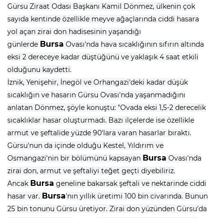
Gürsu Ziraat Odası Başkanı Kamil Dönmez, ülkenin çok
sayıda kentinde özellikle meyve ağaçlarında ciddi hasara
yol açan zirai don hadisesinin yaşandığı
Bursa
günlerde
Ovası'nda hava sıcaklığının sıfırın altında
eksi 2 dereceye kadar düştüğünü ve yaklaşık 4 saat etkili
olduğunu kaydetti.
İznik, Yenişehir, İnegöl ve Orhangazi'deki kadar düşük
sıcaklığın ve hasarın Gürsu Ovası'nda yaşanmadığını
anlatan Dönmez, şöyle konuştu: "Ovada eksi 1,5-2 derecelik
sıcaklıklar hasar oluşturmadı. Bazı ilçelerde ise özellikle
armut ve şeftalide yüzde 90'lara varan hasarlar bıraktı.
Gürsu'nun da içinde olduğu Kestel, Yıldırım ve
Bursa
Osmangazi'nin bir bölümünü kapsayan
Ovası'nda
zirai don, armut ve şeftaliyi teğet geçti diyebiliriz.
Bursa
Ancak
geneline bakarsak şeftali ve nektarinde ciddi
Bursa
hasar var.
'nın yıllık üretimi 100 bin civarında. Bunun
25 bin tonunu Gürsu üretiyor. Zirai don yüzünden Gürsu'da