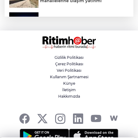
mahallelerine ulaşım yatırımı
Bursa’dan Türkiye Yüzyılı’na dev sanayi
projesi
Aslı Hünel’den Bursa Festivali’nde
unutulmaz gece
Gizlilik Politikası
Çerez Politikası
Osmangazi Belediyesi istihdama köprü
Veri Politikası
olmayı sürdürüyor
Kullanım Şartnamesi
Künye
İletişim
Yıldırım’da çocuklar yazı bilim ve sanatla
Hakkımızda
değerlendiriyor