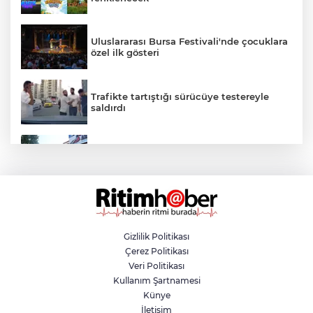
Uluslararası Bursa Festivali'nde çocuklara
özel ilk gösteri
Trafikte tartıştığı sürücüye testereyle
saldırdı
Nilüfer'de yaya ve engelli yolları için
kapsamlı denetim
Nilüfer'e 13 bin metrekare yeni yeşil alan
Gizlilik Politikası
Çerez Politikası
Yeni Karaman’da Yaz Şenliği coşkusu
Veri Politikası
Kullanım Şartnamesi
Künye
İletişim