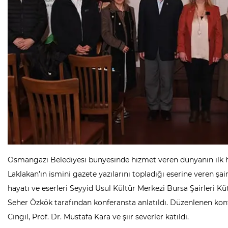
Osmangazi Belediyesi bünyesinde hizmet veren dünyanın ilk h
Laklakan’ın ismini gazete yazılarını topladığı eserine veren 
hayatı ve eserleri Seyyid Usul Kültür Merkezi Bursa Şairleri K
Seher Özkök tarafından konferansta anlatıldı. Düzenlenen k
Cingil, Prof. Dr. Mustafa Kara ve şiir severler katıldı.