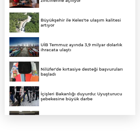
zincirlerine açılıyor
Büyükşehir ile Keles'te ulaşım kalitesi
artıyor
UİB Temmuz ayında 3,9 milyar dolarlık
ihracata ulaştı
Nilüfer'de kırtasiye desteği başvuruları
başladı
İçişleri Bakanlığı duyurdu: Uyuşturucu
şebekesine büyük darbe
Bursalı satranççılar Burhaniye'de zirveye
çıktı