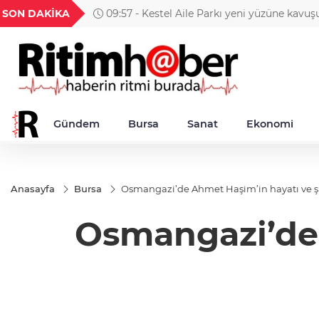
GEL
TND
BGN
VND
SON DAKİKA
09:57 - Kestel Aile Parkı yeni yüzüne kavuş
55
18,1977
16,2469
28,0626
0,0018
Gündem
Bursa
Sanat
Ekonomi
Anasayfa
Bursa
Osmangazi’de Ahmet Haşim’in hayatı ve şi
Osmangazi’de 