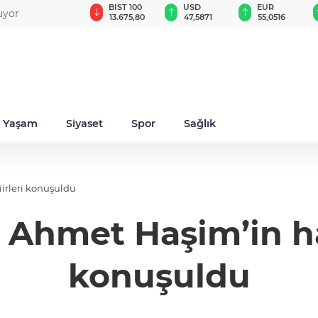
GAU/TRY
BIST 100
USD
EUR
uyor
6.533,39
13.675,80
47,5871
55,0516
Yaşam
Siyaset
Spor
Sağlık
irleri konuşuldu
Ahmet Haşim’in haya
konuşuldu