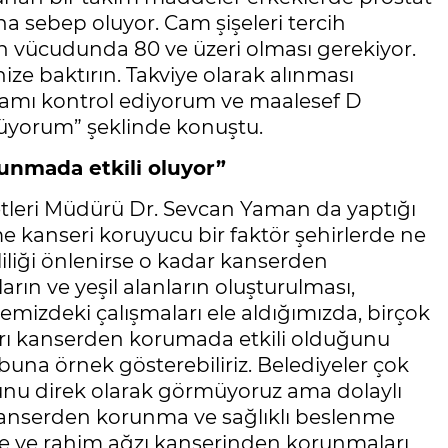
sebep oluyor. Cam şişeleri tercih
an vücudunda 80 ve üzeri olması gerekiyor.
ize baktırın. Takviye olarak alınması
tamı kontrol ediyorum ve maalesef D
rüyorum” şeklinde konuştu.
unmada etkili oluyor”
tleri Müdürü Dr. Sevcan Yaman da yaptığı
 kanseri koruyucu bir faktör şehirlerde ne
rliliği önlenirse o kadar kanserden
arın ve yeşil alanların oluşturulması,
emizdeki çalışmaları ele aldığımızda, birçok
arı kanserden korumada etkili olduğunu
buna örnek gösterebiliriz. Belediyeler çok
unu direk olarak görmüyoruz ama dolaylı
a kanserden korunma ve sağlıklı beslenme
me ve rahim ağzı kanserinden korunmaları