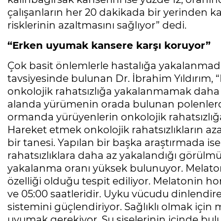
çalışanların her 20 dakikada bir yerinden k
risklerinin azaltmasını sağlıyor” dedi.
“Erken uyumak kansere karşı koruyor”
Çok basit önlemlerle hastalığa yakalanma
tavsiyesinde bulunan Dr. İbrahim Yıldırım,
onkolojik rahatsızlığa yakalanmamak daha 
alanda yürümenin orada bulunan polenlerden
ormanda yürüyenlerin onkolojik rahatsızlığa
Hareket etmek onkolojik rahatsızlıkların az
bir tanesi. Yapılan bir başka araştırmada ise
rahatsızlıklara daha az yakalandığı görülmüş
yakalanma oranı yüksek bulunuyor. Melat
özelliği olduğu tespit ediliyor. Melatonin
ve 05:00 saatleridir. Uyku vücudu dinlendire
sistemini güçlendiriyor. Sağlıklı olmak iç
uyumak gerekiyor. Su şişelerinin içinde bu