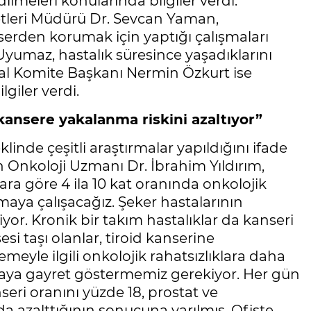
ilmeleri konularında bilgiler verdi.
tleri Müdürü Dr. Sevcan Yaman,
erden korumak için yaptığı çalışmaları
Uyumaz, hastalık süresince yaşadıklarını
yal Komite Başkanı Nermin Özkurt ise
giler verdi.
ansere yakalanma riskini azaltıyor”
linde çeşitli araştırmalar yapıldığını ifade
Onkoloji Uzmanı Dr. İbrahim Yıldırım,
ara göre 4 ila 10 kat oranında onkolojik
maya çalışacağız. Şeker hastalarının
or. Kronik bir takım hastalıklar da kanseri
si taşı olanlar, tiroid kanserine
meyle ilgili onkolojik rahatsızlıklara daha
maya gayret göstermemiz gerekiyor. Her gün
eri oranını yüzde 18, prostat ve
da azalttığının sonucuna varılmış. Ofiste