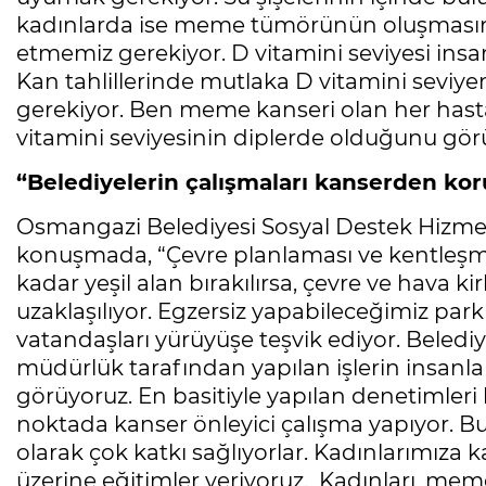
kadınlarda ise meme tümörünün oluşmasına 
etmemiz gerekiyor. D vitamini seviyesi ins
Kan tahlillerinde mutlaka D vitamini seviyen
gerekiyor. Ben meme kanseri olan her has
vitamini seviyesinin diplerde olduğunu gö
“Belediyelerin çalışmaları kanserden kor
Osmangazi Belediyesi Sosyal Destek Hizme
konuşmada, “Çevre planlaması ve kentleşme
kadar yeşil alan bırakılırsa, çevre ve hava ki
uzaklaşılıyor. Egzersiz yapabileceğimiz parkl
vatandaşları yürüyüşe teşvik ediyor. Belediy
müdürlük tarafından yapılan işlerin insanl
görüyoruz. En basitiyle yapılan denetimleri 
noktada kanser önleyici çalışma yapıyor. B
olarak çok katkı sağlıyorlar. Kadınlarımız
üzerine eğitimler veriyoruz. Kadınları, me