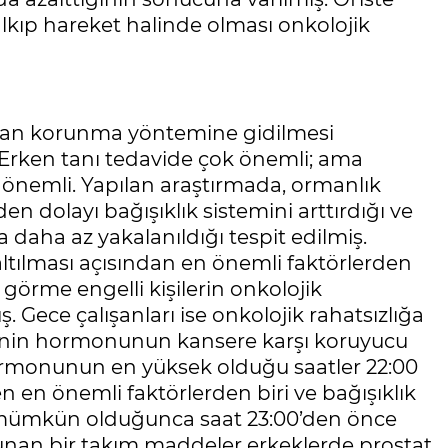
alkıp hareket halinde olması onkolojik
dan korunma yöntemine gidilmesi
 “Erken tanı tedavide çok önemli; ama
önemli. Yapılan araştırmada, ormanlık
 dolayı bağışıklık sistemini arttırdığı ve
 daha az yakalanıldığı tespit edilmiş.
altılması açısından en önemli faktörlerden
 görme engelli kişilerin onkolojik
. Gece çalışanları ise onkolojik rahatsızlığa
onin hormonunun kansere karşı koruyucu
 hormonunun en yüksek olduğu saatler 22:00
n en önemli faktörlerden biri ve bağışıklık
in mümkün olduğunca saat 23:00’den önce
lunan bir takım maddeler erkeklerde prostat