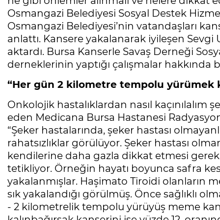
ne gibi önlemler alınmalı ve nelere dikkat ed
Osmangazi Belediyesi Sosyal Destek Hizme
Osmangazi Belediyesi’nin vatandaşları kans
anlattı. Kansere yakalanarak iyileşen Sevgi 
aktardı. Bursa Kanserle Savaş Derneği Sos
derneklerinin yaptığı çalışmalar hakkında bil
“Her gün 2 kilometre tempolu yürümek k
Onkolojik hastalıklardan nasıl kaçınılalım şek
eden Medicana Bursa Hastanesi Radyasyon 
“Şeker hastalarında, şeker hastası olmayanl
rahatsızlıklar görülüyor. Şeker hastası olma
kendilerine daha gazla dikkat etmesi gerekiy
tetikliyor. Örneğin hayatı boyunca safra kese
yakalanmışlar. Haşimato Tiroidi olanların me
sık yakalandığı görülmüş. Önce sağlıklı ol
- 2 kilometrelik tempolu yürüyüş meme kans
kalınbağırsak kanserini ise yüzde 12, oranın