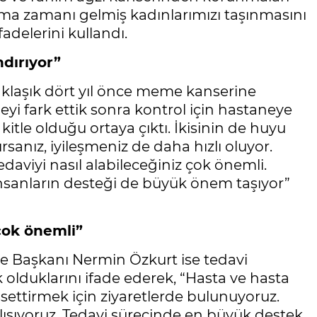
ama zamanı gelmiş kadınlarımızı taşınmasını
fadelerini kullandı.
dırıyor”
aklaşık dört yıl önce meme kanserine
yi fark ettik sonra kontrol için hastaneye
itle olduğu ortaya çıktı. İkisinin de huyu
rsanız, iyileşmeniz de daha hızlı oluyor.
viyi nasıl alabileceğiniz çok önemli.
insanların desteği de büyük önem taşıyor”
çok önemli”
e Başkanı Nermin Özkurt ise tedavi
 olduklarını ifade ederek, “Hasta ve hasta
ssettirmek için ziyaretlerde bulunuyoruz.
ışıyoruz. Tedavi sürecinde en büyük destek