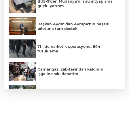
BUSKİ'den Mudanya'nın su altyapısına
güçlü yatırım
Başkan Aydın'dan Avrupa'nın başarılı
pilotuna tam destek
71 ilde narkotik operasyonu: 844
tutuklama
Osmangazi zabıtasından kaldırım
işgaline sıkı denetim
Büyükşehir Belediyesi'nden Panayır'da
altyapı ve ulaşım atağı
Kestel Aile Parkı yeni yüzüne kavuşuyor