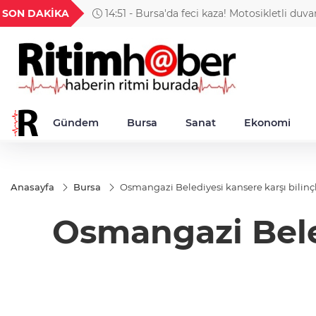
GEL
TND
BGN
VND
SON DAKİKA
14:51 - Bursa'da feci kaza! Motosikletli duv
1
18,1988
16,2312
28,0626
0,0018
can verdi
Gündem
Bursa
Sanat
Ekonomi
Anasayfa
Bursa
Osmangazi Belediyesi kansere karşı bilinç
Osmangazi Beled