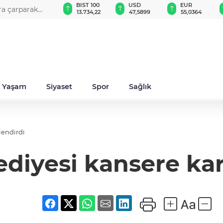
GAU/TRY
BIST 100
USD
EUR
ara çarparak
6.490,23
13.734,22
47,5899
55,0364
Yaşam
Siyaset
Spor
Sağlık
lendirdi
iyesi kansere karş