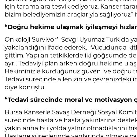
için taramalara teşvik ediyoruz. Kanser tar
bizim belediyemizin araçlarıyla sağlıyoruz” i
“Doğru hekime ulaşmak iyileşmeyi hızlan
Onkoloji Survivor’ı Sevgi Uyumaz Türk da y
yakalandığını ifade ederek, “Vücudunda kitle
gittim. Yapılan tetkiklerde iki göğsümde de k
ayrı. Tedaviyi planlarken doğru hekime ulaşı
Hekiminizle kurduğunuz güven ve doğru teda
Tedavi sürecinde ailenizin ve çevrenizdeki 
diye konuştu.
“Tedavi sürecinde moral ve motivasyon 
Bursa Kanserle Savaş Derneği Sosyal Komit
sürecinde hasta ve hasta yakınlarına destek
yakınlarına bu yolda yalnız olmadıklarını hi
Hastane süreçlerinde yanlarında olmaya çal