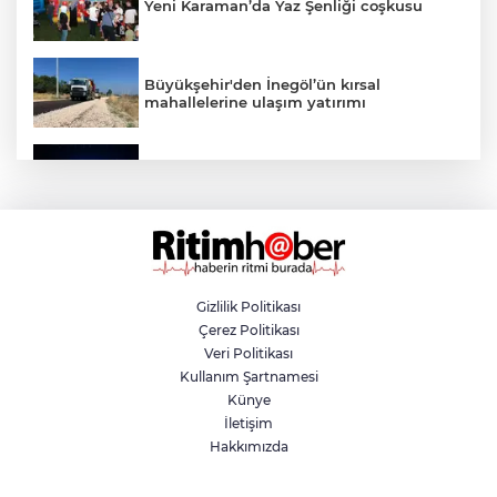
Yeni Karaman’da Yaz Şenliği coşkusu
Büyükşehir'den İnegöl’ün kırsal
mahallelerine ulaşım yatırımı
Bursa’dan Türkiye Yüzyılı’na dev sanayi
projesi
Aslı Hünel’den Bursa Festivali’nde
unutulmaz gece
Gizlilik Politikası
Çerez Politikası
Osmangazi Belediyesi istihdama köprü
Veri Politikası
olmayı sürdürüyor
Kullanım Şartnamesi
Künye
İletişim
Yıldırım’da çocuklar yazı bilim ve sanatla
Hakkımızda
değerlendiriyor