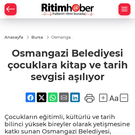
Anasayfa
Bursa
Osmangazi
Belediyesi
çocuklara
Osmangazi Belediyesi
kitap ve
tarih
sevgisi
çocuklara kitap ve tarih
aşılıyor
sevgisi aşılıyor
Çocukların eğitimli, kültürlü ve tarih
bilinci yüksek bireyler olarak yetişmesine
katkı sunan Osmangazi Belediyesi,